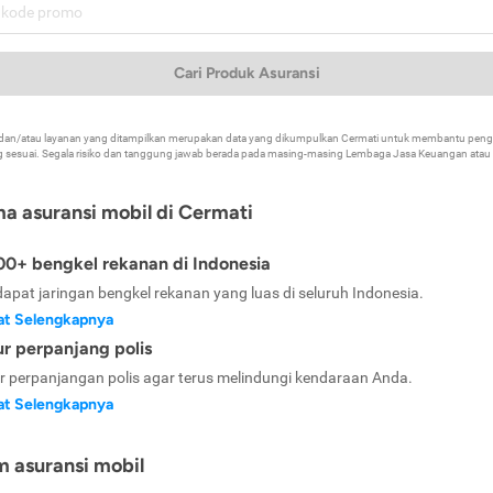
Cari Produk Asuransi
k dan/atau layanan yang ditampilkan merupakan data yang dikumpulkan Cermati untuk membantu p
 sesuai. Segala risiko dan tanggung jawab berada pada masing-masing Lembaga Jasa Keuangan atau mi
ma asuransi mobil di Cermati
0+ bengkel rekanan di Indonesia
dapat jaringan bengkel rekanan yang luas di seluruh Indonesia.
at Selengkapnya
ur perpanjang polis
ur perpanjangan polis agar terus melindungi kendaraan Anda.
at Selengkapnya
m asuransi mobil