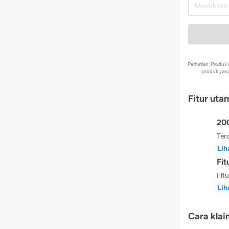
Perhatian: Produ
produk yang
Fitur uta
200
Ter
Lih
Fit
Fit
Lih
Cara klai