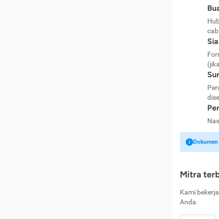
Bua
Hub
cab
Si
For
(jik
Sur
Per
dise
Pen
Nas
Dokumen k
Mitra ter
Kami bekerja
Anda.