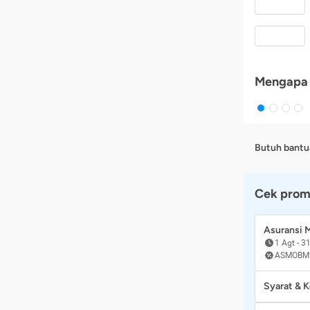
Mengapa 
Butuh bantu
Cek prom
Asuransi
1 Agt
-
31
ASMOBM
Syarat & 