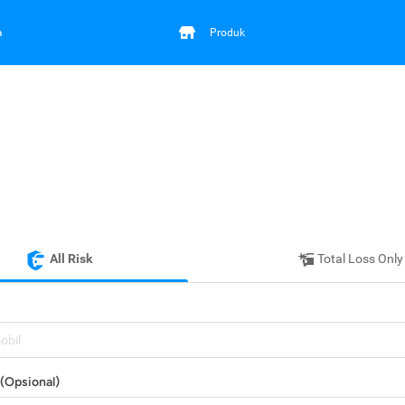
a
Produk
All Risk
Total Loss Only
mobil
(Opsional)