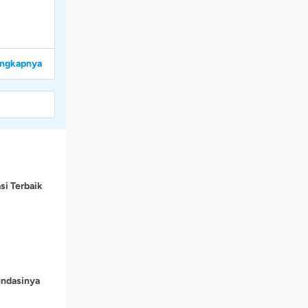
engkapnya
si Terbaik
endasinya