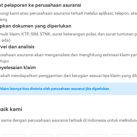
t pelaporan ke perusahaan asuransi
ungi kami atau perusahaan asuransi terkait melalui aplikasi, telepon, at
ang.
apkan dokumen yang diperlukan
mulir klaim, KTP, SIM, STNK, surat keterangan polisi, dan surat tuntutan p
a ada).
vei dan analisis
usahaan asuransi akan menganalisis dan menghitung estimasi klaim ya
tujui.
yelesaian klaim
abah mendapatkan penggantian dari kerugian sesuai tipe klaim yang di
laim lainnya bisa diminta oleh perusahaan asuransi jika diperlukan.
baik kami
 sama dengan perusahaan asuransi terbaik di Indonesia untuk melindun