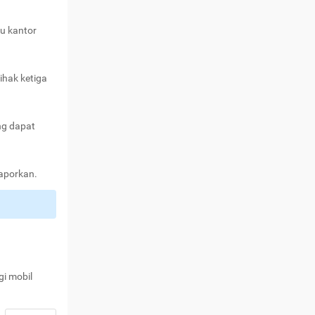
au kantor
ihak ketiga
ng dapat
laporkan.
gi mobil