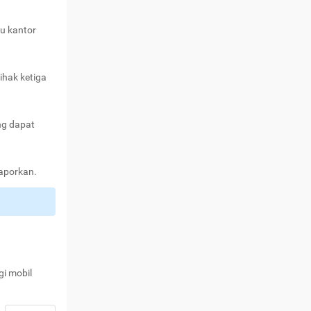
au kantor
ihak ketiga
ng dapat
laporkan.
gi mobil