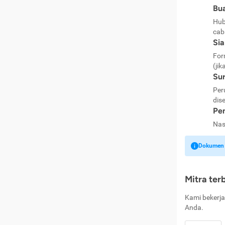
Bua
Hub
cab
Si
For
(jik
Sur
Per
dise
Pen
Nas
Dokumen k
Mitra ter
Kami bekerja
Anda.