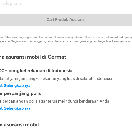
Cari Produk Asuransi
k dan/atau layanan yang ditampilkan merupakan data yang dikumpulkan Cermati untuk membantu p
 sesuai. Segala risiko dan tanggung jawab berada pada masing-masing Lembaga Jasa Keuangan atau mi
ma asuransi mobil di Cermati
0+ bengkel rekanan di Indonesia
dapat jaringan bengkel rekanan yang luas di seluruh Indonesia.
at Selengkapnya
ur perpanjang polis
ur perpanjangan polis agar terus melindungi kendaraan Anda.
at Selengkapnya
m asuransi mobil