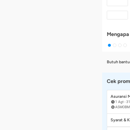
Mengapa 
Butuh bantu
Cek prom
Asuransi
1 Agt
-
31
ASMOBM
Syarat & 