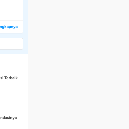
engkapnya
si Terbaik
endasinya