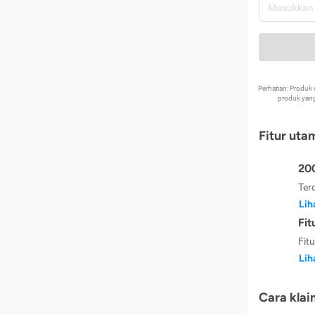
Perhatian: Produ
produk yang
Fitur uta
200
Ter
Lih
Fit
Fit
Lih
Cara klai