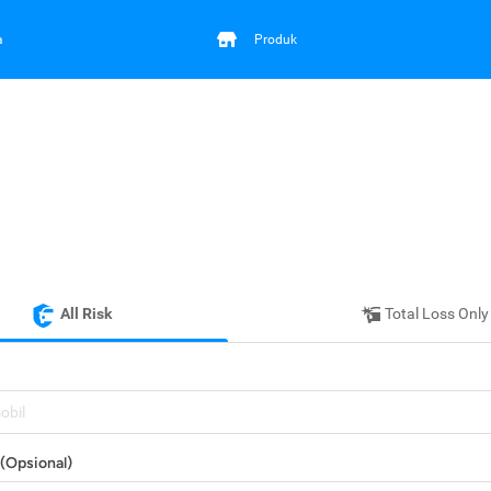
a
Produk
All Risk
Total Loss Only
mobil
(Opsional)