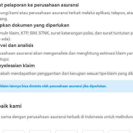
t pelaporan ke perusahaan asuransi
ungi kami atau perusahaan asuransi terkait melalui aplikasi, telepon, at
ang.
apkan dokumen yang diperlukan
mulir klaim, KTP, SIM, STNK, surat keterangan polisi, dan surat tuntutan p
a ada).
vei dan analisis
usahaan asuransi akan menganalisis dan menghitung estimasi klaim ya
tujui.
yelesaian klaim
abah mendapatkan penggantian dari kerugian sesuai tipe klaim yang di
laim lainnya bisa diminta oleh perusahaan asuransi jika diperlukan.
baik kami
 sama dengan perusahaan asuransi terbaik di Indonesia untuk melindun