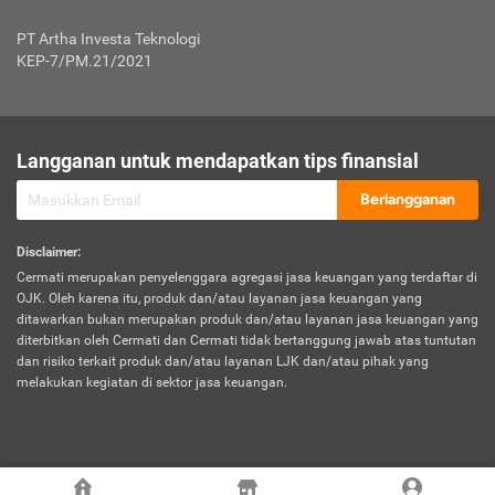
Jenis Kendaraan Non Bus dan Non Truk
0,125% x Rp. 50.000.000,00 = Rp. 62.500,00
Penumpang
0,10% x Rp. 50.000.000,00 = Rp. 50.000,00
PT Artha Investa Teknologi
Untuk Penumpang: 0,10% dari uang 
Tarif Premi atau Kontribusi Minimum = Rp. 300.000,00
KEP-7/PM.21/2021
diri untuk setiap tempat 
Kategori 1
0 s.d.
0,47%
0,56%
Rp125.000.000,-
7.
Tanggung
UP hingga Rp25 juta: 0
Langganan untuk mendapatkan tips finansial
Jawab
Kategori 2
>Rp125.000.000,-
0,63%
0,69%
UP > Rp25 juta s.d. Rp50 ju
Hukum
s.d.
Berlangganan
terhadap
Rp200.000.000,-
UP > Rp50 juta s.d. Rp100 ju
Penumpang
Disclaimer
:
UP > Rp100 juta: ditentukan
Cermati merupakan penyelenggara agregasi jasa keuangan yang terdaftar di
Kategori 3
>Rp200.000.000,-
0,41%
0,46%
Perusahaa
OJK. Oleh karena itu, produk dan/atau layanan jasa keuangan yang
s.d.
ditawarkan bukan merupakan produk dan/atau layanan jasa keuangan yang
Rp400.000.000,-
diterbitkan oleh Cermati dan Cermati tidak bertanggung jawab atas tuntutan
dan risiko terkait produk dan/atau layanan LJK dan/atau pihak yang
*UP = Uang Pertanggungan
melakukan kegiatan di sektor jasa keuangan.
Kategori 4
>Rp400.000.000,-
0,25%
0,30%
Tabel Tarif Perluasan Banjir Asuransi Mobil*
s.d.
Rp800.000.000,-
©
2026
Cermati. All Rights Reserved.
No
Wilayah
Tarif Premi atau Kontribusi