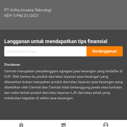
Jenis Kendaraan Non Bus dan Non Truk
0,125% x Rp. 50.000.000,00 = Rp. 62.500,00
Penumpang
0,10% x Rp. 50.000.000,00 = Rp. 50.000,00
PT Artha Investa Teknologi
Untuk Penumpang: 0,10% dari uang 
Tarif Premi atau Kontribusi Minimum = Rp. 300.000,00
KEP-7/PM.21/2021
diri untuk setiap tempat 
Kategori 1
0 s.d.
0,47%
0,56%
Rp125.000.000,-
7.
Tanggung
UP hingga Rp25 juta: 0
Langganan untuk mendapatkan tips finansial
Jawab
Kategori 2
>Rp125.000.000,-
0,63%
0,69%
UP > Rp25 juta s.d. Rp50 ju
Hukum
s.d.
Berlangganan
terhadap
Rp200.000.000,-
UP > Rp50 juta s.d. Rp100 ju
Penumpang
Disclaimer
:
UP > Rp100 juta: ditentukan
Cermati merupakan penyelenggara agregasi jasa keuangan yang terdaftar di
Kategori 3
>Rp200.000.000,-
0,41%
0,46%
Perusahaa
OJK. Oleh karena itu, produk dan/atau layanan jasa keuangan yang
s.d.
ditawarkan bukan merupakan produk dan/atau layanan jasa keuangan yang
Rp400.000.000,-
diterbitkan oleh Cermati dan Cermati tidak bertanggung jawab atas tuntutan
dan risiko terkait produk dan/atau layanan LJK dan/atau pihak yang
*UP = Uang Pertanggungan
melakukan kegiatan di sektor jasa keuangan.
Kategori 4
>Rp400.000.000,-
0,25%
0,30%
Tabel Tarif Perluasan Banjir Asuransi Mobil*
s.d.
Rp800.000.000,-
©
2026
Cermati. All Rights Reserved.
No
Wilayah
Tarif Premi atau Kontribusi