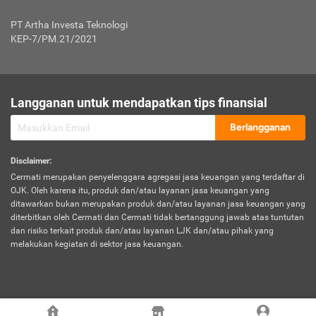
Jenis Kendaraan Non Bus dan Non Truk
0,125% x Rp. 50.000.000,00 = Rp. 62.500,00
Penumpang
0,10% x Rp. 50.000.000,00 = Rp. 50.000,00
PT Artha Investa Teknologi
Untuk Penumpang: 0,10% dari uang 
Tarif Premi atau Kontribusi Minimum = Rp. 300.000,00
KEP-7/PM.21/2021
diri untuk setiap tempat 
Kategori 1
0 s.d.
0,47%
0,56%
Rp125.000.000,-
7.
Tanggung
UP hingga Rp25 juta: 0
Langganan untuk mendapatkan tips finansial
Jawab
Kategori 2
>Rp125.000.000,-
0,63%
0,69%
UP > Rp25 juta s.d. Rp50 ju
Hukum
s.d.
Berlangganan
terhadap
Rp200.000.000,-
UP > Rp50 juta s.d. Rp100 ju
Penumpang
Disclaimer
:
UP > Rp100 juta: ditentukan
Cermati merupakan penyelenggara agregasi jasa keuangan yang terdaftar di
Kategori 3
>Rp200.000.000,-
0,41%
0,46%
Perusahaa
OJK. Oleh karena itu, produk dan/atau layanan jasa keuangan yang
s.d.
ditawarkan bukan merupakan produk dan/atau layanan jasa keuangan yang
Rp400.000.000,-
diterbitkan oleh Cermati dan Cermati tidak bertanggung jawab atas tuntutan
dan risiko terkait produk dan/atau layanan LJK dan/atau pihak yang
*UP = Uang Pertanggungan
melakukan kegiatan di sektor jasa keuangan.
Kategori 4
>Rp400.000.000,-
0,25%
0,30%
Tabel Tarif Perluasan Banjir Asuransi Mobil*
s.d.
Rp800.000.000,-
©
2026
Cermati. All Rights Reserved.
No
Wilayah
Tarif Premi atau Kontribusi