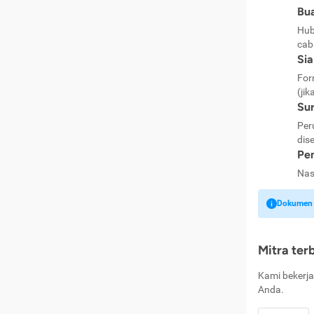
Bua
Hub
cab
Si
For
(jik
Sur
Per
dise
Pen
Nas
Dokumen k
Mitra ter
Kami bekerja
Anda.