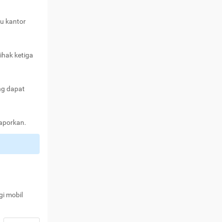
au kantor
ihak ketiga
ng dapat
laporkan.
gi mobil