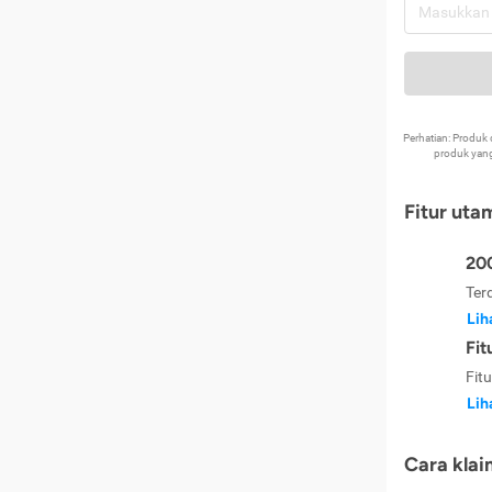
Perhatian: Produ
produk yang
Fitur uta
200
Ter
Lih
Fit
Fit
Lih
Cara klai