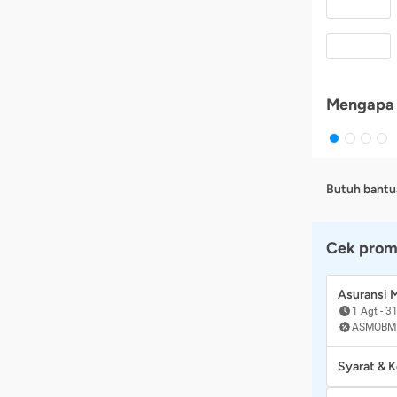
Mengapa 
Butuh bantu
Cek prom
Asuransi
1 Agt
-
31
ASMOBM
Syarat & 