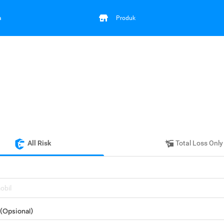
a
Produk
All Risk
Total Loss Only
mobil
(Opsional)