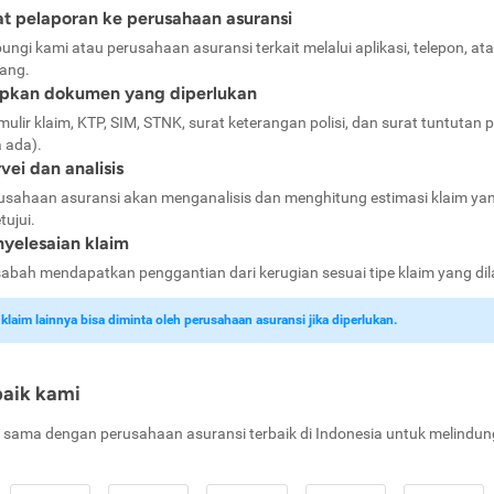
t pelaporan ke perusahaan asuransi
ungi kami atau perusahaan asuransi terkait melalui aplikasi, telepon, at
ang.
apkan dokumen yang diperlukan
mulir klaim, KTP, SIM, STNK, surat keterangan polisi, dan surat tuntutan p
a ada).
vei dan analisis
usahaan asuransi akan menganalisis dan menghitung estimasi klaim ya
tujui.
yelesaian klaim
abah mendapatkan penggantian dari kerugian sesuai tipe klaim yang di
laim lainnya bisa diminta oleh perusahaan asuransi jika diperlukan.
baik kami
 sama dengan perusahaan asuransi terbaik di Indonesia untuk melindun