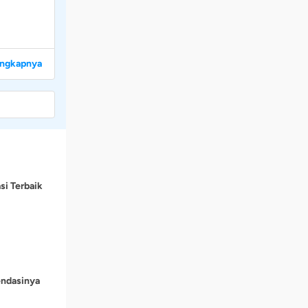
engkapnya
si Terbaik
endasinya