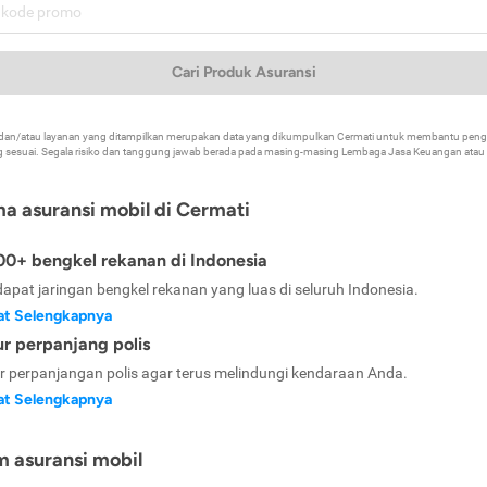
Cari Produk Asuransi
k dan/atau layanan yang ditampilkan merupakan data yang dikumpulkan Cermati untuk membantu p
 sesuai. Segala risiko dan tanggung jawab berada pada masing-masing Lembaga Jasa Keuangan atau mi
ma asuransi mobil di Cermati
0+ bengkel rekanan di Indonesia
dapat jaringan bengkel rekanan yang luas di seluruh Indonesia.
at Selengkapnya
ur perpanjang polis
ur perpanjangan polis agar terus melindungi kendaraan Anda.
at Selengkapnya
m asuransi mobil