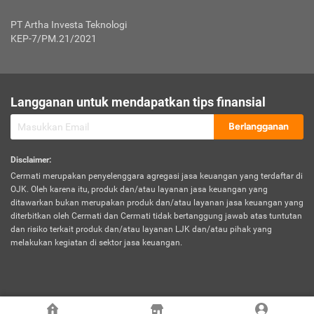
Jenis Kendaraan Non Bus dan Non Truk
0,125% x Rp. 50.000.000,00 = Rp. 62.500,00
Penumpang
0,10% x Rp. 50.000.000,00 = Rp. 50.000,00
PT Artha Investa Teknologi
Untuk Penumpang: 0,10% dari uang 
Tarif Premi atau Kontribusi Minimum = Rp. 300.000,00
KEP-7/PM.21/2021
diri untuk setiap tempat 
Kategori 1
0 s.d.
0,47%
0,56%
Rp125.000.000,-
7.
Tanggung
UP hingga Rp25 juta: 0
Langganan untuk mendapatkan tips finansial
Jawab
Kategori 2
>Rp125.000.000,-
0,63%
0,69%
UP > Rp25 juta s.d. Rp50 ju
Hukum
s.d.
Berlangganan
terhadap
Rp200.000.000,-
UP > Rp50 juta s.d. Rp100 ju
Penumpang
Disclaimer
:
UP > Rp100 juta: ditentukan
Cermati merupakan penyelenggara agregasi jasa keuangan yang terdaftar di
Kategori 3
>Rp200.000.000,-
0,41%
0,46%
Perusahaa
OJK. Oleh karena itu, produk dan/atau layanan jasa keuangan yang
s.d.
ditawarkan bukan merupakan produk dan/atau layanan jasa keuangan yang
Rp400.000.000,-
diterbitkan oleh Cermati dan Cermati tidak bertanggung jawab atas tuntutan
dan risiko terkait produk dan/atau layanan LJK dan/atau pihak yang
*UP = Uang Pertanggungan
melakukan kegiatan di sektor jasa keuangan.
Kategori 4
>Rp400.000.000,-
0,25%
0,30%
Tabel Tarif Perluasan Banjir Asuransi Mobil*
s.d.
Rp800.000.000,-
©
2026
Cermati. All Rights Reserved.
No
Wilayah
Tarif Premi atau Kontribusi