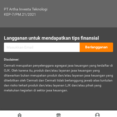
Jenis Kendaraan Non Bus dan Non Truk
0,125% x Rp. 50.000.000,00 = Rp. 62.500,00
Penumpang
0,10% x Rp. 50.000.000,00 = Rp. 50.000,00
PT Artha Investa Teknologi
Untuk Penumpang: 0,10% dari uang 
Tarif Premi atau Kontribusi Minimum = Rp. 300.000,00
KEP-7/PM.21/2021
diri untuk setiap tempat 
Kategori 1
0 s.d.
0,47%
0,56%
Rp125.000.000,-
7.
Tanggung
UP hingga Rp25 juta: 0
Langganan untuk mendapatkan tips finansial
Jawab
Kategori 2
>Rp125.000.000,-
0,63%
0,69%
UP > Rp25 juta s.d. Rp50 ju
Hukum
s.d.
Berlangganan
terhadap
Rp200.000.000,-
UP > Rp50 juta s.d. Rp100 ju
Penumpang
Disclaimer
:
UP > Rp100 juta: ditentukan
Cermati merupakan penyelenggara agregasi jasa keuangan yang terdaftar di
Kategori 3
>Rp200.000.000,-
0,41%
0,46%
Perusahaa
OJK. Oleh karena itu, produk dan/atau layanan jasa keuangan yang
s.d.
ditawarkan bukan merupakan produk dan/atau layanan jasa keuangan yang
Rp400.000.000,-
diterbitkan oleh Cermati dan Cermati tidak bertanggung jawab atas tuntutan
dan risiko terkait produk dan/atau layanan LJK dan/atau pihak yang
*UP = Uang Pertanggungan
melakukan kegiatan di sektor jasa keuangan.
Kategori 4
>Rp400.000.000,-
0,25%
0,30%
Tabel Tarif Perluasan Banjir Asuransi Mobil*
s.d.
Rp800.000.000,-
©
2026
Cermati. All Rights Reserved.
No
Wilayah
Tarif Premi atau Kontribusi