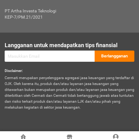
Jenis Kendaraan Non Bus dan Non Truk
0,125% x Rp. 50.000.000,00 = Rp. 62.500,00
Penumpang
0,10% x Rp. 50.000.000,00 = Rp. 50.000,00
PT Artha Investa Teknologi
Untuk Penumpang: 0,10% dari uang 
Tarif Premi atau Kontribusi Minimum = Rp. 300.000,00
KEP-7/PM.21/2021
diri untuk setiap tempat 
Kategori 1
0 s.d.
0,47%
0,56%
Rp125.000.000,-
7.
Tanggung
UP hingga Rp25 juta: 0
Langganan untuk mendapatkan tips finansial
Jawab
Kategori 2
>Rp125.000.000,-
0,63%
0,69%
UP > Rp25 juta s.d. Rp50 ju
Hukum
s.d.
Berlangganan
terhadap
Rp200.000.000,-
UP > Rp50 juta s.d. Rp100 ju
Penumpang
Disclaimer
:
UP > Rp100 juta: ditentukan
Cermati merupakan penyelenggara agregasi jasa keuangan yang terdaftar di
Kategori 3
>Rp200.000.000,-
0,41%
0,46%
Perusahaa
OJK. Oleh karena itu, produk dan/atau layanan jasa keuangan yang
s.d.
ditawarkan bukan merupakan produk dan/atau layanan jasa keuangan yang
Rp400.000.000,-
diterbitkan oleh Cermati dan Cermati tidak bertanggung jawab atas tuntutan
dan risiko terkait produk dan/atau layanan LJK dan/atau pihak yang
*UP = Uang Pertanggungan
melakukan kegiatan di sektor jasa keuangan.
Kategori 4
>Rp400.000.000,-
0,25%
0,30%
Tabel Tarif Perluasan Banjir Asuransi Mobil*
s.d.
Rp800.000.000,-
©
2026
Cermati. All Rights Reserved.
No
Wilayah
Tarif Premi atau Kontribusi