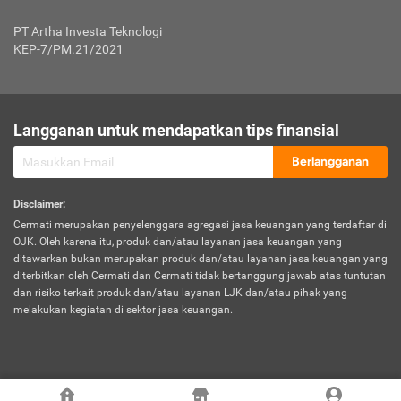
Jenis Kendaraan Non Bus dan Non Truk
0,125% x Rp. 50.000.000,00 = Rp. 62.500,00
Penumpang
0,10% x Rp. 50.000.000,00 = Rp. 50.000,00
PT Artha Investa Teknologi
Untuk Penumpang: 0,10% dari uang 
Tarif Premi atau Kontribusi Minimum = Rp. 300.000,00
KEP-7/PM.21/2021
diri untuk setiap tempat 
Kategori 1
0 s.d.
0,47%
0,56%
Rp125.000.000,-
7.
Tanggung
UP hingga Rp25 juta: 0
Langganan untuk mendapatkan tips finansial
Jawab
Kategori 2
>Rp125.000.000,-
0,63%
0,69%
UP > Rp25 juta s.d. Rp50 ju
Hukum
s.d.
Berlangganan
terhadap
Rp200.000.000,-
UP > Rp50 juta s.d. Rp100 ju
Penumpang
Disclaimer
:
UP > Rp100 juta: ditentukan
Cermati merupakan penyelenggara agregasi jasa keuangan yang terdaftar di
Kategori 3
>Rp200.000.000,-
0,41%
0,46%
Perusahaa
OJK. Oleh karena itu, produk dan/atau layanan jasa keuangan yang
s.d.
ditawarkan bukan merupakan produk dan/atau layanan jasa keuangan yang
Rp400.000.000,-
diterbitkan oleh Cermati dan Cermati tidak bertanggung jawab atas tuntutan
dan risiko terkait produk dan/atau layanan LJK dan/atau pihak yang
*UP = Uang Pertanggungan
melakukan kegiatan di sektor jasa keuangan.
Kategori 4
>Rp400.000.000,-
0,25%
0,30%
Tabel Tarif Perluasan Banjir Asuransi Mobil*
s.d.
Rp800.000.000,-
©
2026
Cermati. All Rights Reserved.
No
Wilayah
Tarif Premi atau Kontribusi