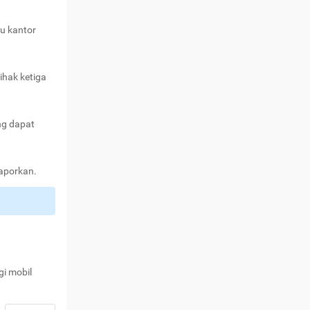
au kantor
ihak ketiga
ng dapat
laporkan.
gi mobil