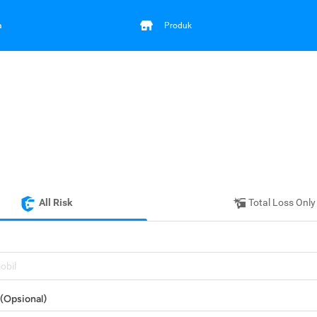
a
Produk
All Risk
Total Loss Only
mobil
(Opsional)