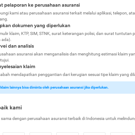
t pelaporan ke perusahaan asuransi
ungi kami atau perusahaan asuransi terkait melalui aplikasi, telepon, at
ang.
apkan dokumen yang diperlukan
mulir klaim, KTP, SIM, STNK, surat keterangan polisi, dan surat tuntutan p
a ada).
vei dan analisis
usahaan asuransi akan menganalisis dan menghitung estimasi klaim ya
tujui.
yelesaian klaim
abah mendapatkan penggantian dari kerugian sesuai tipe klaim yang di
laim lainnya bisa diminta oleh perusahaan asuransi jika diperlukan.
baik kami
 sama dengan perusahaan asuransi terbaik di Indonesia untuk melindun