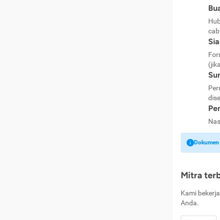
Bua
Hub
cab
Si
For
(jik
Sur
Per
dise
Pen
Nas
Dokumen k
Mitra ter
Kami bekerja
Anda.