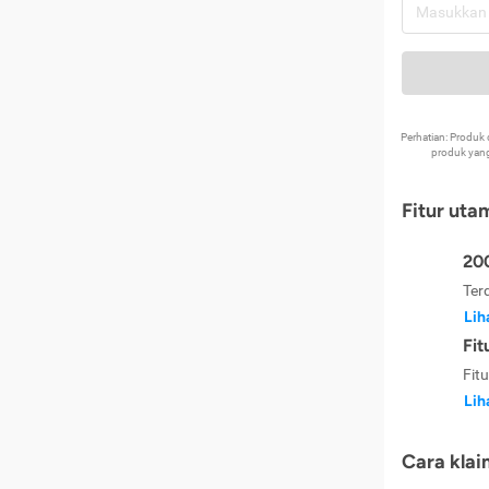
Perhatian: Produ
produk yang
Fitur uta
200
Ter
Lih
Fit
Fit
Lih
Cara klai