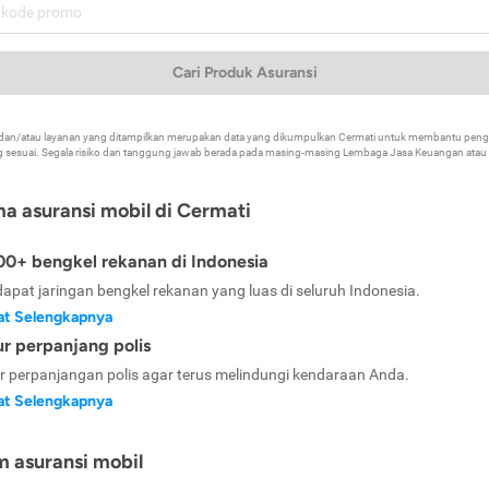
Cari Produk Asuransi
k dan/atau layanan yang ditampilkan merupakan data yang dikumpulkan Cermati untuk membantu p
 sesuai. Segala risiko dan tanggung jawab berada pada masing-masing Lembaga Jasa Keuangan atau mi
ma asuransi mobil di Cermati
0+ bengkel rekanan di Indonesia
dapat jaringan bengkel rekanan yang luas di seluruh Indonesia.
at Selengkapnya
ur perpanjang polis
ur perpanjangan polis agar terus melindungi kendaraan Anda.
at Selengkapnya
m asuransi mobil