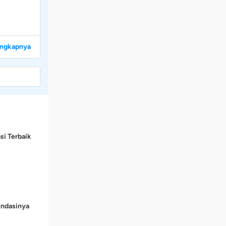
engkapnya
si Terbaik
endasinya