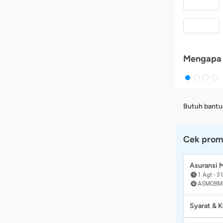
Mengapa 
Butuh bantu
Cek prom
Asuransi
1 Agt
-
31
ASMOBM
Syarat & 