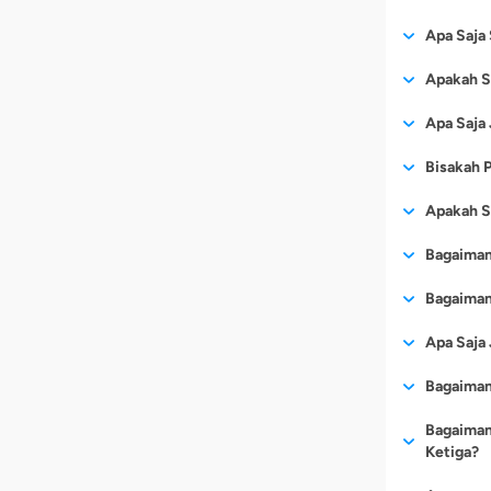
Invest
Asuran
dibutuhka
Asurans
Bengke
Perlin
kendar
Asuran
Berikut i
Asuran
Bengke
Apa Saja 
dilakuk
Bila d
Asuran
Asuran
Bengke
Kecelakaa
secara
asuran
Asuran
Untuk pen
Asuran
Bengke
Apakah S
meningkat
diband
Asuran
Asuran
Bengke
sering me
Biaya 
Asuran
Bisa, asa
Asuran
Bengke
Apa Saja 
itu, san
murah 
Asuran
Asuran
ditetentu
Bengke
selain as
sehing
Asurans
Ketahui d
Asuran
Bengke
Bisakah P
Risk bia
perjalana
Banyak
Asuran
Anda bis
Bengke
10 tahun 
keselama
dilaku
Bila masi
Asuran
Bengke
Apakah Se
yang ada.
umur mak
memban
mengajuka
mobil yan
Bengke
tempat
cermati.
Jumlah pr
Asurans
Bengke
Bagaimana
mengkredi
yang t
All ris
beberapa 
Bengke
dan kedua
diband
Setiap as
keselu
Bengke
Bagaiman
untuk mem
ketiga da
Portal
dari ke
menghitun
hal-hal y
Fot
memili
Berdasar
saja p
Apa Saja 
harga mob
Beban fin
pengaj
risk p
2017
Banjir
ten
lain. Jen
F
baru past
harus 
Perluasan
Asuran
Kerus
Bagaiman
HARTA B
dibayarka
hanya ker
Mendap
Secara 
termasuk 
Gempa
mobil yan
rekam jej
dapat 
Loss Only
Dalam pen
asurans
Sabota
Bagaiman
Anda memb
ingink
dimaks
Tarif Pre
berdasrka
Ketiga?
Berikut i
Untuk pre
referen
Kerusakan
pencur
pembagian
mobil Toy
Premi Mur