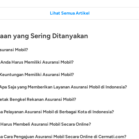
Lihat Semua Artikel
aan yang Sering Ditanyakan
suransi Mobil?
mobil adalah layanan perlindungan yang diberikan oleh pihak asuransi t
Anda Harus Memiliki Asuransi Mobil?
g Anda miliki. Asuransi mobil memberikan perlindungan pada mobil priba
tat, kecelakaan lalu lintas menjadi pembunuh terbesar ketiga di Indone
 Keuntungan Memiliki Asuransi Mobil?
ggunaan bisnis dari beragam risiko seperti kecelakaan, bencana alam, 
oroner dan TBC. Menurut data kepolisian Republik Indonesia, terjadi se
n, hingga kerusuhan.
a sudah mengajukan
kredit mobil baru
atau
kredit mobil bekas
, berikut a
 Apa Saja yang Memberikan Layanan Asuransi Mobil di Indonesia?
ecelakaan di tahun 2012. Kelalaian manusia merupakan faktor utama te
keuntungan mengapa Anda penting untuk memiliki asuransi mobil terbai
. Dapat dipahami juga, faktor ini tidak hanya berasal dari kita tapi juga 
ayaknya
produk-produk pinjaman
yang tersedia, Cermati.com menyediaka
etak Bengkel Rekanan Asuransi Mobil?
kelalaian orang lain bisa berdampak buruk bagi kita. Sekalipun seseorang
dungan kendaraan maksimal:
Dengan memiliki asuransi mobil, Anda aka
institusi yang menerbitkan produk asuransi mobil terbaik di Indonesia be
a dengan tertib, ia bisa saja menjadi korban karena pengendara ugal-ug
atkan fasilitas perlindungan baik dalam hal perawatan atau kecelakaan
stitusi asuransi mobil tentunya memiliki bengkel rekanan yang bekerja s
 Pelayanan Asuransi Mobil di Berbagai Kota di Indonesia?
asuransi mobil terbaik untuk para calon nasabah, antara lain adalah:
rugi kerugian:
Jika kendaraan Anda mengalami kerusakan, kehilangan, a
 klaim ataupun perbaikan dari kendaraan nasabahnya. Berikut adalah 
erluka maupun kematian dapat dikurangi dengan cara meningkatkan kea
ian, perusahaan asuransi akan memberikan ganti rugi dengan jumlah y
gan pelayanan asuransi mobil di Indonesia bisa dibilang cukup pesat.
si Mobil ACA
Harus Membeli Asuransi Mobil Secara Online?
ekanan asuransi mobil berdasarakan institusi dan jenis produk asuransi
iko kendaraan rusak sering kali tidak terhindarkan, baik rusak ringan m
sesuai dengan jumlah pembayaran premi di polis Anda sehingga kerugia
si Mobil ADB
mobil sudah mencapai berbagai kota besar dan daerah-daerah seperti
an:
membuat kendaraan kita, dalam hal ini mobil, perlu diasuransikan. Terlebih
a bisa diminimalisir.
apa alasan mengapa Anda lebih baik membeli asuransi secara online, ya
i Mobil Autocillin
a Cara Pengajuan Asuransi Mobil Secara Online di Cermati.com?