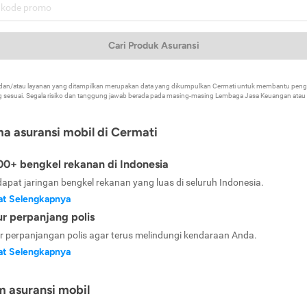
Cari Produk Asuransi
k dan/atau layanan yang ditampilkan merupakan data yang dikumpulkan Cermati untuk membantu p
 sesuai. Segala risiko dan tanggung jawab berada pada masing-masing Lembaga Jasa Keuangan atau mi
ma asuransi mobil di Cermati
0+ bengkel rekanan di Indonesia
dapat jaringan bengkel rekanan yang luas di seluruh Indonesia.
at Selengkapnya
ur perpanjang polis
ur perpanjangan polis agar terus melindungi kendaraan Anda.
at Selengkapnya
m asuransi mobil