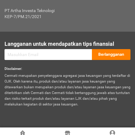
Jenis Kendaraan Non Bus dan Non Truk
0,125% x Rp. 50.000.000,00 = Rp. 62.500,00
Penumpang
0,10% x Rp. 50.000.000,00 = Rp. 50.000,00
PT Artha Investa Teknologi
Untuk Penumpang: 0,10% dari uang 
Tarif Premi atau Kontribusi Minimum = Rp. 300.000,00
KEP-7/PM.21/2021
diri untuk setiap tempat 
Kategori 1
0 s.d.
0,47%
0,56%
Rp125.000.000,-
7.
Tanggung
UP hingga Rp25 juta: 0
Langganan untuk mendapatkan tips finansial
Jawab
Kategori 2
>Rp125.000.000,-
0,63%
0,69%
UP > Rp25 juta s.d. Rp50 ju
Hukum
s.d.
Berlangganan
terhadap
Rp200.000.000,-
UP > Rp50 juta s.d. Rp100 ju
Penumpang
Disclaimer
:
UP > Rp100 juta: ditentukan
Cermati merupakan penyelenggara agregasi jasa keuangan yang terdaftar di
Kategori 3
>Rp200.000.000,-
0,41%
0,46%
Perusahaa
OJK. Oleh karena itu, produk dan/atau layanan jasa keuangan yang
s.d.
ditawarkan bukan merupakan produk dan/atau layanan jasa keuangan yang
Rp400.000.000,-
diterbitkan oleh Cermati dan Cermati tidak bertanggung jawab atas tuntutan
dan risiko terkait produk dan/atau layanan LJK dan/atau pihak yang
*UP = Uang Pertanggungan
melakukan kegiatan di sektor jasa keuangan.
Kategori 4
>Rp400.000.000,-
0,25%
0,30%
Tabel Tarif Perluasan Banjir Asuransi Mobil*
s.d.
Rp800.000.000,-
©
2026
Cermati. All Rights Reserved.
No
Wilayah
Tarif Premi atau Kontribusi