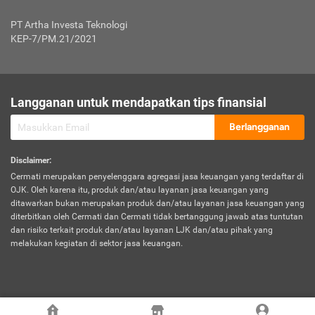
Jenis Kendaraan Non Bus dan Non Truk
0,125% x Rp. 50.000.000,00 = Rp. 62.500,00
Penumpang
0,10% x Rp. 50.000.000,00 = Rp. 50.000,00
PT Artha Investa Teknologi
Untuk Penumpang: 0,10% dari uang 
Tarif Premi atau Kontribusi Minimum = Rp. 300.000,00
KEP-7/PM.21/2021
diri untuk setiap tempat 
Kategori 1
0 s.d.
0,47%
0,56%
Rp125.000.000,-
7.
Tanggung
UP hingga Rp25 juta: 0
Langganan untuk mendapatkan tips finansial
Jawab
Kategori 2
>Rp125.000.000,-
0,63%
0,69%
UP > Rp25 juta s.d. Rp50 ju
Hukum
s.d.
Berlangganan
terhadap
Rp200.000.000,-
UP > Rp50 juta s.d. Rp100 ju
Penumpang
Disclaimer
:
UP > Rp100 juta: ditentukan
Cermati merupakan penyelenggara agregasi jasa keuangan yang terdaftar di
Kategori 3
>Rp200.000.000,-
0,41%
0,46%
Perusahaa
OJK. Oleh karena itu, produk dan/atau layanan jasa keuangan yang
s.d.
ditawarkan bukan merupakan produk dan/atau layanan jasa keuangan yang
Rp400.000.000,-
diterbitkan oleh Cermati dan Cermati tidak bertanggung jawab atas tuntutan
dan risiko terkait produk dan/atau layanan LJK dan/atau pihak yang
*UP = Uang Pertanggungan
melakukan kegiatan di sektor jasa keuangan.
Kategori 4
>Rp400.000.000,-
0,25%
0,30%
Tabel Tarif Perluasan Banjir Asuransi Mobil*
s.d.
Rp800.000.000,-
©
2026
Cermati. All Rights Reserved.
No
Wilayah
Tarif Premi atau Kontribusi