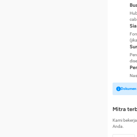
Bua
Hub
cab
Si
For
(jik
Sur
Per
dise
Pen
Nas
Dokumen k
Mitra ter
Kami bekerja
Anda.