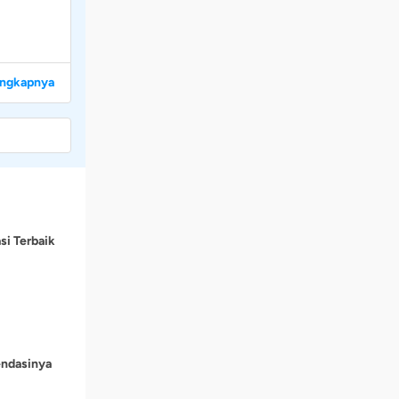
engkapnya
si Terbaik
endasinya