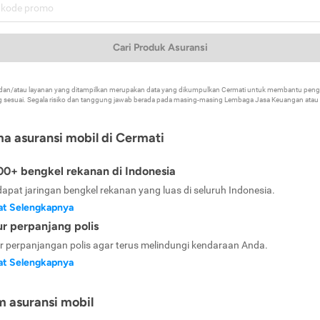
Cari Produk Asuransi
k dan/atau layanan yang ditampilkan merupakan data yang dikumpulkan Cermati untuk membantu p
 sesuai. Segala risiko dan tanggung jawab berada pada masing-masing Lembaga Jasa Keuangan atau mi
ma asuransi mobil di Cermati
0+ bengkel rekanan di Indonesia
dapat jaringan bengkel rekanan yang luas di seluruh Indonesia.
at Selengkapnya
ur perpanjang polis
ur perpanjangan polis agar terus melindungi kendaraan Anda.
at Selengkapnya
m asuransi mobil