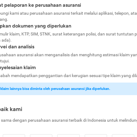
t pelaporan ke perusahaan asuransi
ungi kami atau perusahaan asuransi terkait melalui aplikasi, telepon, at
ang.
apkan dokumen yang diperlukan
mulir klaim, KTP, SIM, STNK, surat keterangan polisi, dan surat tuntutan p
a ada).
vei dan analisis
usahaan asuransi akan menganalisis dan menghitung estimasi klaim ya
tujui.
yelesaian klaim
abah mendapatkan penggantian dari kerugian sesuai tipe klaim yang di
laim lainnya bisa diminta oleh perusahaan asuransi jika diperlukan.
baik kami
 sama dengan perusahaan asuransi terbaik di Indonesia untuk melindun