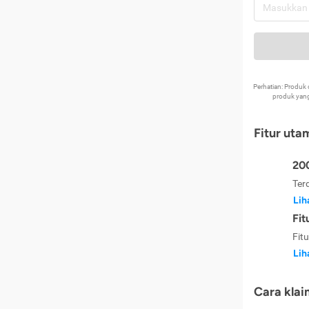
Perhatian: Produ
produk yang
Fitur uta
200
Ter
Lih
Fit
Fit
Lih
Cara klai