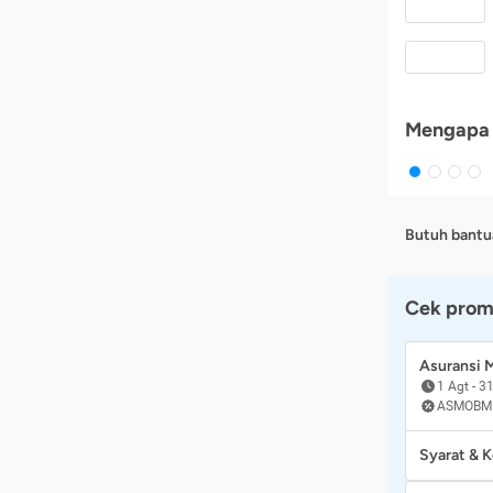
Mengapa 
Butuh bantu
Cek prom
Asuransi
1 Agt
-
31
ASMOBM
Syarat & 