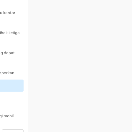
au kantor
ihak ketiga
ng dapat
laporkan.
gi mobil