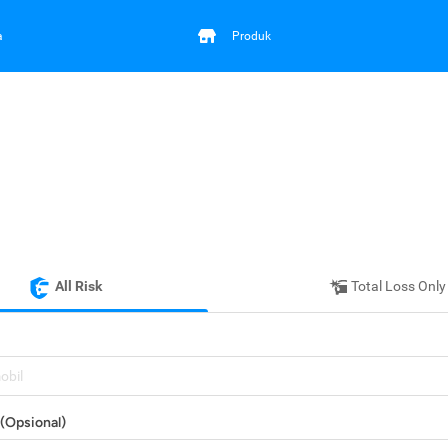
a
Produk
All Risk
Total Loss Only
mobil
(Opsional)