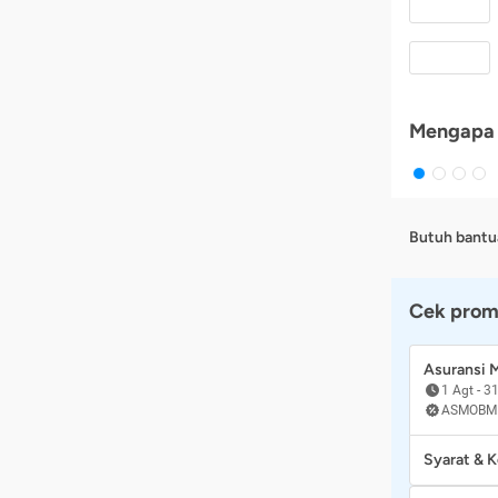
Mengapa 
Butuh bantu
Cek prom
Asuransi
1 Agt
-
31
ASMOBM
Syarat & 