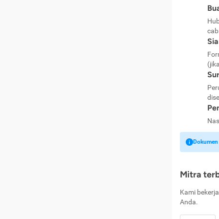
Bua
Hub
cab
Si
For
(jik
Sur
Per
dise
Pen
Nas
Dokumen k
Mitra ter
Kami bekerja
Anda.