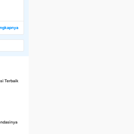
engkapnya
si Terbaik
endasinya