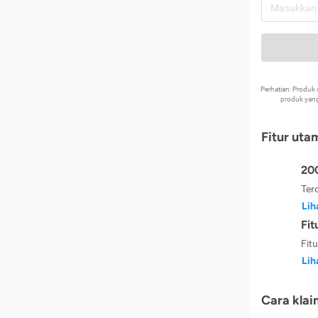
Perhatian: Produ
produk yang
Fitur uta
200
Ter
Lih
Fit
Fit
Lih
Cara klai