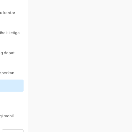
au kantor
ihak ketiga
ng dapat
laporkan.
gi mobil