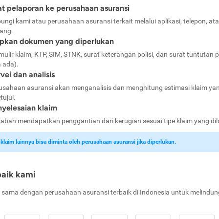
t pelaporan ke perusahaan asuransi
ungi kami atau perusahaan asuransi terkait melalui aplikasi, telepon, at
ang.
apkan dokumen yang diperlukan
mulir klaim, KTP, SIM, STNK, surat keterangan polisi, dan surat tuntutan p
a ada).
vei dan analisis
usahaan asuransi akan menganalisis dan menghitung estimasi klaim ya
tujui.
yelesaian klaim
abah mendapatkan penggantian dari kerugian sesuai tipe klaim yang di
laim lainnya bisa diminta oleh perusahaan asuransi jika diperlukan.
baik kami
 sama dengan perusahaan asuransi terbaik di Indonesia untuk melindun