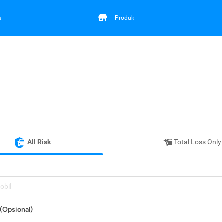
a
Produk
All Risk
Total Loss Only
mobil
(Opsional)