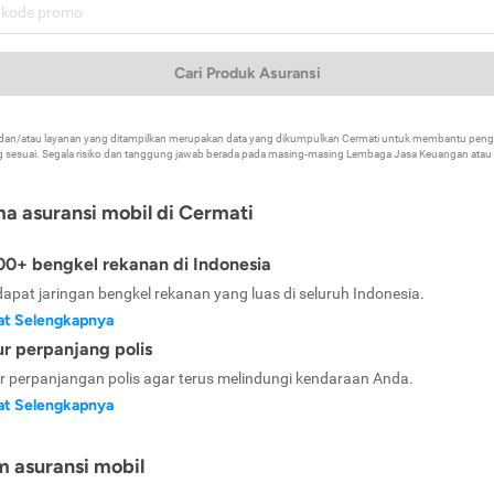
Cari Produk Asuransi
k dan/atau layanan yang ditampilkan merupakan data yang dikumpulkan Cermati untuk membantu p
 sesuai. Segala risiko dan tanggung jawab berada pada masing-masing Lembaga Jasa Keuangan atau mi
ma asuransi mobil di Cermati
0+ bengkel rekanan di Indonesia
dapat jaringan bengkel rekanan yang luas di seluruh Indonesia.
at Selengkapnya
ur perpanjang polis
ur perpanjangan polis agar terus melindungi kendaraan Anda.
at Selengkapnya
m asuransi mobil