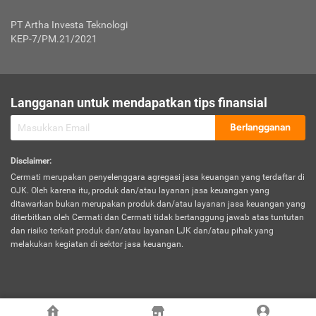
Jenis Kendaraan Non Bus dan Non Truk
0,125% x Rp. 50.000.000,00 = Rp. 62.500,00
Penumpang
0,10% x Rp. 50.000.000,00 = Rp. 50.000,00
PT Artha Investa Teknologi
Untuk Penumpang: 0,10% dari uang 
Tarif Premi atau Kontribusi Minimum = Rp. 300.000,00
KEP-7/PM.21/2021
diri untuk setiap tempat 
Kategori 1
0 s.d.
0,47%
0,56%
Rp125.000.000,-
7.
Tanggung
UP hingga Rp25 juta: 0
Langganan untuk mendapatkan tips finansial
Jawab
Kategori 2
>Rp125.000.000,-
0,63%
0,69%
UP > Rp25 juta s.d. Rp50 ju
Hukum
s.d.
Berlangganan
terhadap
Rp200.000.000,-
UP > Rp50 juta s.d. Rp100 ju
Penumpang
Disclaimer
:
UP > Rp100 juta: ditentukan
Cermati merupakan penyelenggara agregasi jasa keuangan yang terdaftar di
Kategori 3
>Rp200.000.000,-
0,41%
0,46%
Perusahaa
OJK. Oleh karena itu, produk dan/atau layanan jasa keuangan yang
s.d.
ditawarkan bukan merupakan produk dan/atau layanan jasa keuangan yang
Rp400.000.000,-
diterbitkan oleh Cermati dan Cermati tidak bertanggung jawab atas tuntutan
dan risiko terkait produk dan/atau layanan LJK dan/atau pihak yang
*UP = Uang Pertanggungan
melakukan kegiatan di sektor jasa keuangan.
Kategori 4
>Rp400.000.000,-
0,25%
0,30%
Tabel Tarif Perluasan Banjir Asuransi Mobil*
s.d.
Rp800.000.000,-
©
2026
Cermati. All Rights Reserved.
No
Wilayah
Tarif Premi atau Kontribusi