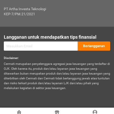
Jenis Kendaraan Non Bus dan Non Truk
0,125% x Rp. 50.000.000,00 = Rp. 62.500,00
Penumpang
0,10% x Rp. 50.000.000,00 = Rp. 50.000,00
PT Artha Investa Teknologi
Untuk Penumpang: 0,10% dari uang 
Tarif Premi atau Kontribusi Minimum = Rp. 300.000,00
KEP-7/PM.21/2021
diri untuk setiap tempat 
Kategori 1
0 s.d.
0,47%
0,56%
Rp125.000.000,-
7.
Tanggung
UP hingga Rp25 juta: 0
Langganan untuk mendapatkan tips finansial
Jawab
Kategori 2
>Rp125.000.000,-
0,63%
0,69%
UP > Rp25 juta s.d. Rp50 ju
Hukum
s.d.
Berlangganan
terhadap
Rp200.000.000,-
UP > Rp50 juta s.d. Rp100 ju
Penumpang
Disclaimer
:
UP > Rp100 juta: ditentukan
Cermati merupakan penyelenggara agregasi jasa keuangan yang terdaftar di
Kategori 3
>Rp200.000.000,-
0,41%
0,46%
Perusahaa
OJK. Oleh karena itu, produk dan/atau layanan jasa keuangan yang
s.d.
ditawarkan bukan merupakan produk dan/atau layanan jasa keuangan yang
Rp400.000.000,-
diterbitkan oleh Cermati dan Cermati tidak bertanggung jawab atas tuntutan
dan risiko terkait produk dan/atau layanan LJK dan/atau pihak yang
*UP = Uang Pertanggungan
melakukan kegiatan di sektor jasa keuangan.
Kategori 4
>Rp400.000.000,-
0,25%
0,30%
Tabel Tarif Perluasan Banjir Asuransi Mobil*
s.d.
Rp800.000.000,-
©
2026
Cermati. All Rights Reserved.
No
Wilayah
Tarif Premi atau Kontribusi