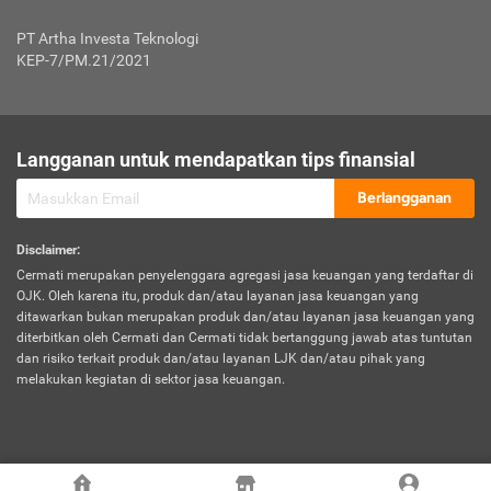
Jenis Kendaraan Non Bus dan Non Truk
0,125% x Rp. 50.000.000,00 = Rp. 62.500,00
Penumpang
0,10% x Rp. 50.000.000,00 = Rp. 50.000,00
PT Artha Investa Teknologi
Untuk Penumpang: 0,10% dari uang 
Tarif Premi atau Kontribusi Minimum = Rp. 300.000,00
KEP-7/PM.21/2021
diri untuk setiap tempat 
Kategori 1
0 s.d.
0,47%
0,56%
Rp125.000.000,-
7.
Tanggung
UP hingga Rp25 juta: 0
Langganan untuk mendapatkan tips finansial
Jawab
Kategori 2
>Rp125.000.000,-
0,63%
0,69%
UP > Rp25 juta s.d. Rp50 ju
Hukum
s.d.
Berlangganan
terhadap
Rp200.000.000,-
UP > Rp50 juta s.d. Rp100 ju
Penumpang
Disclaimer
:
UP > Rp100 juta: ditentukan
Cermati merupakan penyelenggara agregasi jasa keuangan yang terdaftar di
Kategori 3
>Rp200.000.000,-
0,41%
0,46%
Perusahaa
OJK. Oleh karena itu, produk dan/atau layanan jasa keuangan yang
s.d.
ditawarkan bukan merupakan produk dan/atau layanan jasa keuangan yang
Rp400.000.000,-
diterbitkan oleh Cermati dan Cermati tidak bertanggung jawab atas tuntutan
dan risiko terkait produk dan/atau layanan LJK dan/atau pihak yang
*UP = Uang Pertanggungan
melakukan kegiatan di sektor jasa keuangan.
Kategori 4
>Rp400.000.000,-
0,25%
0,30%
Tabel Tarif Perluasan Banjir Asuransi Mobil*
s.d.
Rp800.000.000,-
©
2026
Cermati. All Rights Reserved.
No
Wilayah
Tarif Premi atau Kontribusi