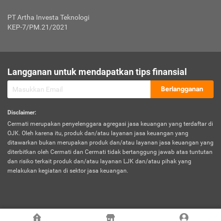
Jenis Kendaraan Non Bus dan Non Truk
0,125% x Rp. 50.000.000,00 = Rp. 62.500,00
Penumpang
0,10% x Rp. 50.000.000,00 = Rp. 50.000,00
PT Artha Investa Teknologi
Untuk Penumpang: 0,10% dari uang 
Tarif Premi atau Kontribusi Minimum = Rp. 300.000,00
KEP-7/PM.21/2021
diri untuk setiap tempat 
Kategori 1
0 s.d.
0,47%
0,56%
Rp125.000.000,-
7.
Tanggung
UP hingga Rp25 juta: 0
Langganan untuk mendapatkan tips finansial
Jawab
Kategori 2
>Rp125.000.000,-
0,63%
0,69%
UP > Rp25 juta s.d. Rp50 ju
Hukum
s.d.
Berlangganan
terhadap
Rp200.000.000,-
UP > Rp50 juta s.d. Rp100 ju
Penumpang
Disclaimer
:
UP > Rp100 juta: ditentukan
Cermati merupakan penyelenggara agregasi jasa keuangan yang terdaftar di
Kategori 3
>Rp200.000.000,-
0,41%
0,46%
Perusahaa
OJK. Oleh karena itu, produk dan/atau layanan jasa keuangan yang
s.d.
ditawarkan bukan merupakan produk dan/atau layanan jasa keuangan yang
Rp400.000.000,-
diterbitkan oleh Cermati dan Cermati tidak bertanggung jawab atas tuntutan
dan risiko terkait produk dan/atau layanan LJK dan/atau pihak yang
*UP = Uang Pertanggungan
melakukan kegiatan di sektor jasa keuangan.
Kategori 4
>Rp400.000.000,-
0,25%
0,30%
Tabel Tarif Perluasan Banjir Asuransi Mobil*
s.d.
Rp800.000.000,-
©
2026
Cermati. All Rights Reserved.
No
Wilayah
Tarif Premi atau Kontribusi