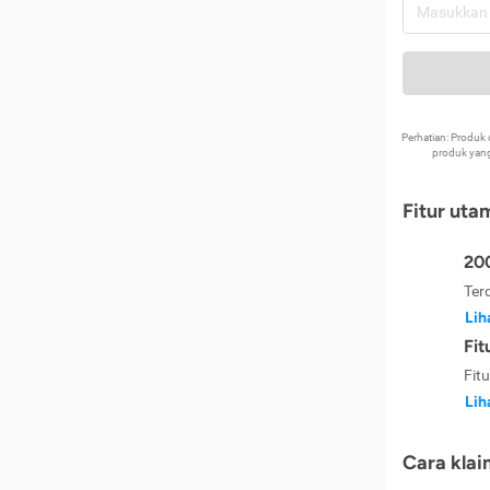
Perhatian: Produ
produk yang
Fitur uta
200
Ter
Lih
Fit
Fit
Lih
Cara klai