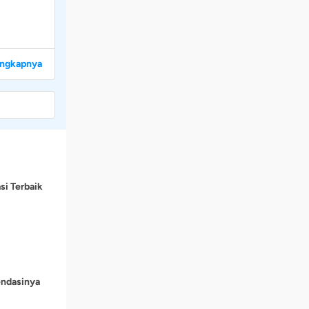
engkapnya
si Terbaik
endasinya