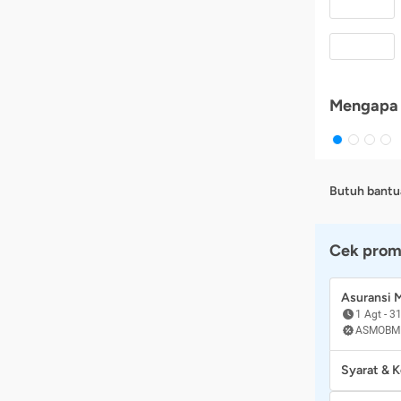
Mengapa 
Butuh bantu
Cek prom
Asuransi
1 Agt
-
31
ASMOBM
Syarat & 