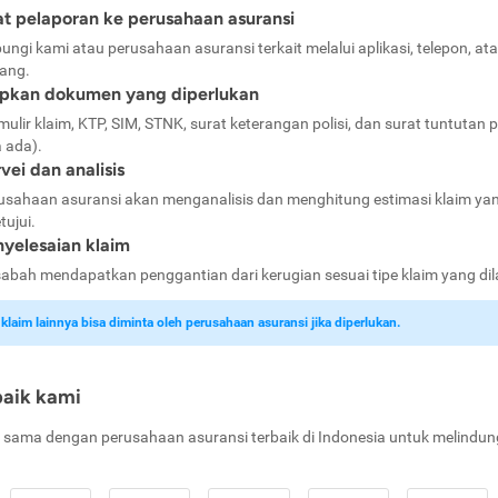
t pelaporan ke perusahaan asuransi
ungi kami atau perusahaan asuransi terkait melalui aplikasi, telepon, at
ang.
apkan dokumen yang diperlukan
mulir klaim, KTP, SIM, STNK, surat keterangan polisi, dan surat tuntutan p
a ada).
vei dan analisis
usahaan asuransi akan menganalisis dan menghitung estimasi klaim ya
tujui.
yelesaian klaim
abah mendapatkan penggantian dari kerugian sesuai tipe klaim yang di
laim lainnya bisa diminta oleh perusahaan asuransi jika diperlukan.
baik kami
 sama dengan perusahaan asuransi terbaik di Indonesia untuk melindun