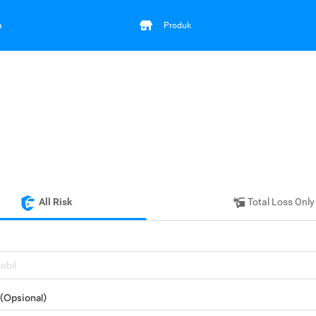
a
Produk
All Risk
Total Loss Only
mobil
(Opsional)