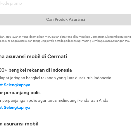
Cari Produk Asuransi
k dan/atau layanan yang ditampilkan merupakan data yang dikumpulkan Cermati untuk membantu p
 sesuai. Segala risiko dan tanggung jawab berada pada masing-masing Lembaga Jasa Keuangan atau mi
ma asuransi mobil di Cermati
0+ bengkel rekanan di Indonesia
dapat jaringan bengkel rekanan yang luas di seluruh Indonesia.
at Selengkapnya
ur perpanjang polis
ur perpanjangan polis agar terus melindungi kendaraan Anda.
at Selengkapnya
m asuransi mobil