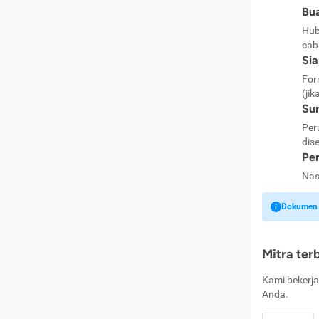
Bua
Hub
cab
Si
For
(jik
Sur
Per
dise
Pen
Nas
Dokumen k
Mitra ter
Kami bekerja
Anda.