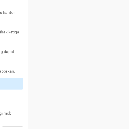
au kantor
ihak ketiga
ng dapat
laporkan.
gi mobil