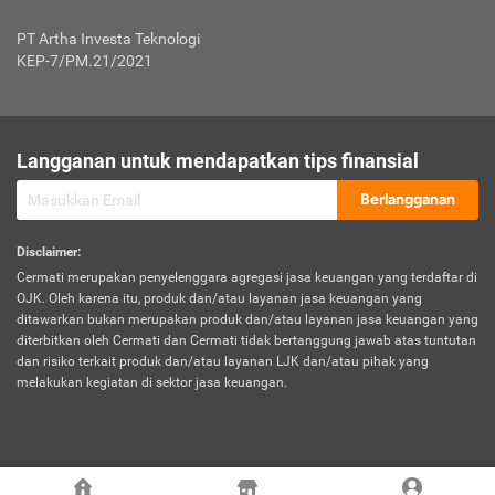
Jenis Kendaraan Non Bus dan Non Truk
0,125% x Rp. 50.000.000,00 = Rp. 62.500,00
Penumpang
0,10% x Rp. 50.000.000,00 = Rp. 50.000,00
PT Artha Investa Teknologi
Untuk Penumpang: 0,10% dari uang 
Tarif Premi atau Kontribusi Minimum = Rp. 300.000,00
KEP-7/PM.21/2021
diri untuk setiap tempat 
Kategori 1
0 s.d.
0,47%
0,56%
Rp125.000.000,-
7.
Tanggung
UP hingga Rp25 juta: 0
Langganan untuk mendapatkan tips finansial
Jawab
Kategori 2
>Rp125.000.000,-
0,63%
0,69%
UP > Rp25 juta s.d. Rp50 ju
Hukum
s.d.
Berlangganan
terhadap
Rp200.000.000,-
UP > Rp50 juta s.d. Rp100 ju
Penumpang
Disclaimer
:
UP > Rp100 juta: ditentukan
Cermati merupakan penyelenggara agregasi jasa keuangan yang terdaftar di
Kategori 3
>Rp200.000.000,-
0,41%
0,46%
Perusahaa
OJK. Oleh karena itu, produk dan/atau layanan jasa keuangan yang
s.d.
ditawarkan bukan merupakan produk dan/atau layanan jasa keuangan yang
Rp400.000.000,-
diterbitkan oleh Cermati dan Cermati tidak bertanggung jawab atas tuntutan
dan risiko terkait produk dan/atau layanan LJK dan/atau pihak yang
*UP = Uang Pertanggungan
melakukan kegiatan di sektor jasa keuangan.
Kategori 4
>Rp400.000.000,-
0,25%
0,30%
Tabel Tarif Perluasan Banjir Asuransi Mobil*
s.d.
Rp800.000.000,-
©
2026
Cermati. All Rights Reserved.
No
Wilayah
Tarif Premi atau Kontribusi