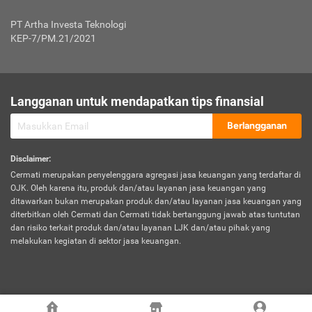
Jenis Kendaraan Non Bus dan Non Truk
0,125% x Rp. 50.000.000,00 = Rp. 62.500,00
Penumpang
0,10% x Rp. 50.000.000,00 = Rp. 50.000,00
PT Artha Investa Teknologi
Untuk Penumpang: 0,10% dari uang 
Tarif Premi atau Kontribusi Minimum = Rp. 300.000,00
KEP-7/PM.21/2021
diri untuk setiap tempat 
Kategori 1
0 s.d.
0,47%
0,56%
Rp125.000.000,-
7.
Tanggung
UP hingga Rp25 juta: 0
Langganan untuk mendapatkan tips finansial
Jawab
Kategori 2
>Rp125.000.000,-
0,63%
0,69%
UP > Rp25 juta s.d. Rp50 ju
Hukum
s.d.
Berlangganan
terhadap
Rp200.000.000,-
UP > Rp50 juta s.d. Rp100 ju
Penumpang
Disclaimer
:
UP > Rp100 juta: ditentukan
Cermati merupakan penyelenggara agregasi jasa keuangan yang terdaftar di
Kategori 3
>Rp200.000.000,-
0,41%
0,46%
Perusahaa
OJK. Oleh karena itu, produk dan/atau layanan jasa keuangan yang
s.d.
ditawarkan bukan merupakan produk dan/atau layanan jasa keuangan yang
Rp400.000.000,-
diterbitkan oleh Cermati dan Cermati tidak bertanggung jawab atas tuntutan
dan risiko terkait produk dan/atau layanan LJK dan/atau pihak yang
*UP = Uang Pertanggungan
melakukan kegiatan di sektor jasa keuangan.
Kategori 4
>Rp400.000.000,-
0,25%
0,30%
Tabel Tarif Perluasan Banjir Asuransi Mobil*
s.d.
Rp800.000.000,-
©
2026
Cermati. All Rights Reserved.
No
Wilayah
Tarif Premi atau Kontribusi