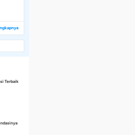
engkapnya
si Terbaik
endasinya