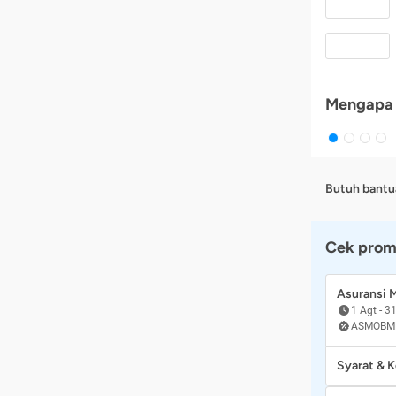
Mengapa 
Butuh bantu
Cek prom
Asuransi
1 Agt
-
31
ASMOBM
Syarat & 