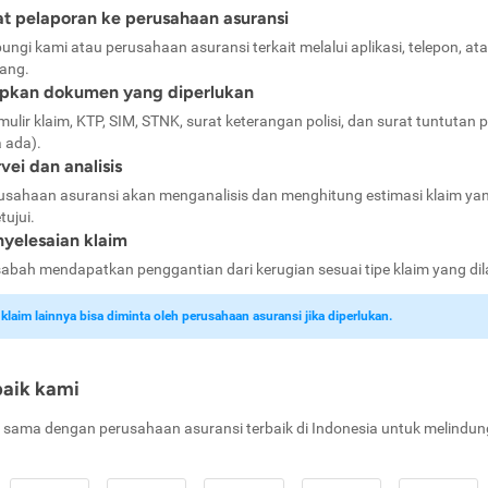
t pelaporan ke perusahaan asuransi
ungi kami atau perusahaan asuransi terkait melalui aplikasi, telepon, at
ang.
apkan dokumen yang diperlukan
mulir klaim, KTP, SIM, STNK, surat keterangan polisi, dan surat tuntutan p
a ada).
vei dan analisis
usahaan asuransi akan menganalisis dan menghitung estimasi klaim ya
tujui.
yelesaian klaim
abah mendapatkan penggantian dari kerugian sesuai tipe klaim yang di
laim lainnya bisa diminta oleh perusahaan asuransi jika diperlukan.
baik kami
 sama dengan perusahaan asuransi terbaik di Indonesia untuk melindun