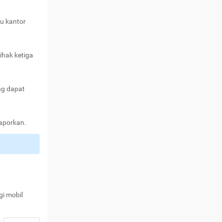
au kantor
ihak ketiga
ng dapat
laporkan.
gi mobil