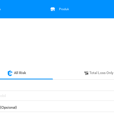
a
Produk
All Risk
Total Loss Only
mobil
(Opsional)