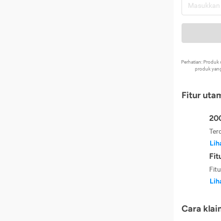
Perhatian: Produ
produk yang
Fitur uta
200
Ter
Lih
Fit
Fit
Lih
Cara klai