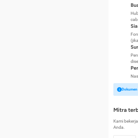
Bua
Hub
cab
Si
For
(jik
Sur
Per
dise
Pen
Nas
Dokumen k
Mitra ter
Kami bekerja
Anda.