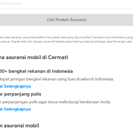
Cari Produk Asuransi
k dan/atau layanan yang ditampilkan merupakan data yang dikumpulkan Cermati untuk membantu p
 sesuai. Segala risiko dan tanggung jawab berada pada masing-masing Lembaga Jasa Keuangan atau mi
ma asuransi mobil di Cermati
0+ bengkel rekanan di Indonesia
dapat jaringan bengkel rekanan yang luas di seluruh Indonesia.
at Selengkapnya
ur perpanjang polis
ur perpanjangan polis agar terus melindungi kendaraan Anda.
at Selengkapnya
m asuransi mobil