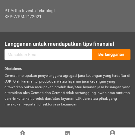
Jenis Kendaraan Non Bus dan Non Truk
0,125% x Rp. 50.000.000,00 = Rp. 62.500,00
Penumpang
0,10% x Rp. 50.000.000,00 = Rp. 50.000,00
PT Artha Investa Teknologi
Untuk Penumpang: 0,10% dari uang 
Tarif Premi atau Kontribusi Minimum = Rp. 300.000,00
KEP-7/PM.21/2021
diri untuk setiap tempat 
Kategori 1
0 s.d.
0,47%
0,56%
Rp125.000.000,-
7.
Tanggung
UP hingga Rp25 juta: 0
Langganan untuk mendapatkan tips finansial
Jawab
Kategori 2
>Rp125.000.000,-
0,63%
0,69%
UP > Rp25 juta s.d. Rp50 ju
Hukum
s.d.
Berlangganan
terhadap
Rp200.000.000,-
UP > Rp50 juta s.d. Rp100 ju
Penumpang
Disclaimer
:
UP > Rp100 juta: ditentukan
Cermati merupakan penyelenggara agregasi jasa keuangan yang terdaftar di
Kategori 3
>Rp200.000.000,-
0,41%
0,46%
Perusahaa
OJK. Oleh karena itu, produk dan/atau layanan jasa keuangan yang
s.d.
ditawarkan bukan merupakan produk dan/atau layanan jasa keuangan yang
Rp400.000.000,-
diterbitkan oleh Cermati dan Cermati tidak bertanggung jawab atas tuntutan
dan risiko terkait produk dan/atau layanan LJK dan/atau pihak yang
*UP = Uang Pertanggungan
melakukan kegiatan di sektor jasa keuangan.
Kategori 4
>Rp400.000.000,-
0,25%
0,30%
Tabel Tarif Perluasan Banjir Asuransi Mobil*
s.d.
Rp800.000.000,-
©
2026
Cermati. All Rights Reserved.
No
Wilayah
Tarif Premi atau Kontribusi