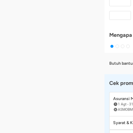
Mengapa 
Butuh bantu
Cek prom
Asuransi
1 Agt
-
31
ASMOBM
Syarat & 