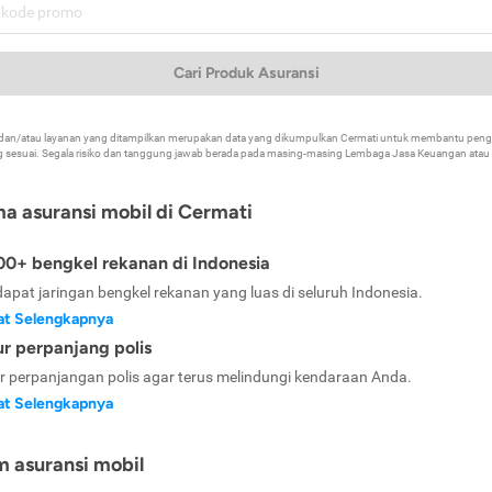
Cari Produk Asuransi
k dan/atau layanan yang ditampilkan merupakan data yang dikumpulkan Cermati untuk membantu p
 sesuai. Segala risiko dan tanggung jawab berada pada masing-masing Lembaga Jasa Keuangan atau mi
ma asuransi mobil di Cermati
0+ bengkel rekanan di Indonesia
dapat jaringan bengkel rekanan yang luas di seluruh Indonesia.
at Selengkapnya
ur perpanjang polis
ur perpanjangan polis agar terus melindungi kendaraan Anda.
at Selengkapnya
m asuransi mobil