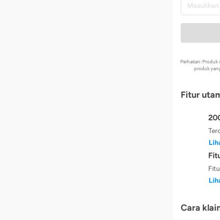
Perhatian: Produ
produk yang
Fitur uta
200
Ter
Lih
Fit
Fit
Lih
Cara klai