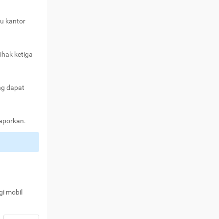
au kantor
ihak ketiga
ng dapat
laporkan.
gi mobil