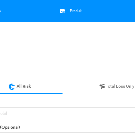
a
Produk
All Risk
Total Loss Only
mobil
(Opsional)