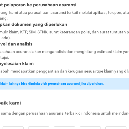
t pelaporan ke perusahaan asuransi
ungi kami atau perusahaan asuransi terkait melalui aplikasi, telepon, at
ang.
apkan dokumen yang diperlukan
mulir klaim, KTP, SIM, STNK, surat keterangan polisi, dan surat tuntutan p
a ada).
vei dan analisis
usahaan asuransi akan menganalisis dan menghitung estimasi klaim ya
tujui.
yelesaian klaim
abah mendapatkan penggantian dari kerugian sesuai tipe klaim yang di
laim lainnya bisa diminta oleh perusahaan asuransi jika diperlukan.
baik kami
 sama dengan perusahaan asuransi terbaik di Indonesia untuk melindun