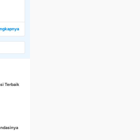
engkapnya
si Terbaik
endasinya