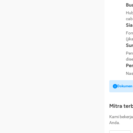
Bua
Hub
cab
Si
For
(jik
Sur
Per
dise
Pen
Nas
Dokumen k
Mitra ter
Kami bekerja
Anda.