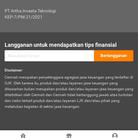
Jenis Kendaraan Non Bus dan Non Truk
0,125% x Rp. 50.000.000,00 = Rp. 62.500,00
Penumpang
0,10% x Rp. 50.000.000,00 = Rp. 50.000,00
PT Artha Investa Teknologi
Untuk Penumpang: 0,10% dari uang 
Tarif Premi atau Kontribusi Minimum = Rp. 300.000,00
KEP-7/PM.21/2021
diri untuk setiap tempat 
Kategori 1
0 s.d.
0,47%
0,56%
Rp125.000.000,-
7.
Tanggung
UP hingga Rp25 juta: 0
Langganan untuk mendapatkan tips finansial
Jawab
Kategori 2
>Rp125.000.000,-
0,63%
0,69%
UP > Rp25 juta s.d. Rp50 ju
Hukum
s.d.
Berlangganan
terhadap
Rp200.000.000,-
UP > Rp50 juta s.d. Rp100 ju
Penumpang
Disclaimer
:
UP > Rp100 juta: ditentukan
Cermati merupakan penyelenggara agregasi jasa keuangan yang terdaftar di
Kategori 3
>Rp200.000.000,-
0,41%
0,46%
Perusahaa
OJK. Oleh karena itu, produk dan/atau layanan jasa keuangan yang
s.d.
ditawarkan bukan merupakan produk dan/atau layanan jasa keuangan yang
Rp400.000.000,-
diterbitkan oleh Cermati dan Cermati tidak bertanggung jawab atas tuntutan
dan risiko terkait produk dan/atau layanan LJK dan/atau pihak yang
*UP = Uang Pertanggungan
melakukan kegiatan di sektor jasa keuangan.
Kategori 4
>Rp400.000.000,-
0,25%
0,30%
Tabel Tarif Perluasan Banjir Asuransi Mobil*
s.d.
Rp800.000.000,-
©
2026
Cermati. All Rights Reserved.
No
Wilayah
Tarif Premi atau Kontribusi