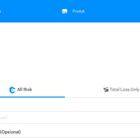
a
Produk
All Risk
Total Loss Only
mobil
(Opsional)