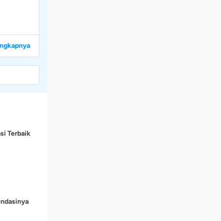
engkapnya
si Terbaik
endasinya