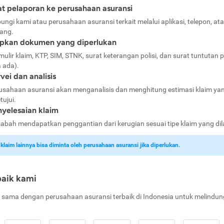
t pelaporan ke perusahaan asuransi
ungi kami atau perusahaan asuransi terkait melalui aplikasi, telepon, at
ang.
apkan dokumen yang diperlukan
mulir klaim, KTP, SIM, STNK, surat keterangan polisi, dan surat tuntutan p
a ada).
vei dan analisis
usahaan asuransi akan menganalisis dan menghitung estimasi klaim ya
tujui.
yelesaian klaim
abah mendapatkan penggantian dari kerugian sesuai tipe klaim yang di
laim lainnya bisa diminta oleh perusahaan asuransi jika diperlukan.
baik kami
 sama dengan perusahaan asuransi terbaik di Indonesia untuk melindun