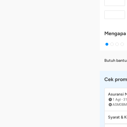
Mengapa 
Butuh bantu
Cek prom
Asuransi
1 Agt
-
31
ASMOBM
Syarat & 