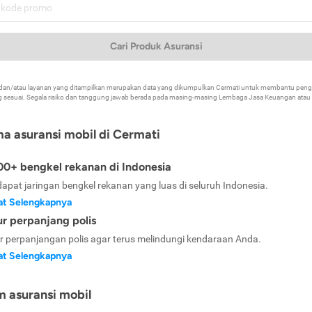
Cari Produk Asuransi
k dan/atau layanan yang ditampilkan merupakan data yang dikumpulkan Cermati untuk membantu p
 sesuai. Segala risiko dan tanggung jawab berada pada masing-masing Lembaga Jasa Keuangan atau mi
ma asuransi mobil di Cermati
0+ bengkel rekanan di Indonesia
dapat jaringan bengkel rekanan yang luas di seluruh Indonesia.
at Selengkapnya
ur perpanjang polis
ur perpanjangan polis agar terus melindungi kendaraan Anda.
at Selengkapnya
m asuransi mobil