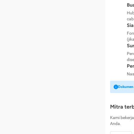
Bua
Hub
cab
Si
For
(jik
Sur
Per
dise
Pen
Nas
Dokumen k
Mitra ter
Kami bekerja
Anda.