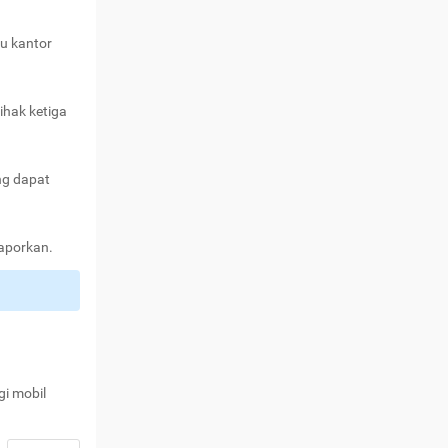
au kantor
ihak ketiga
ng dapat
laporkan.
gi mobil