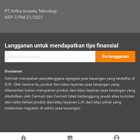
Jenis Kendaraan Non Bus dan Non Truk
0,125% x Rp. 50.000.000,00 = Rp. 62.500,00
Penumpang
0,10% x Rp. 50.000.000,00 = Rp. 50.000,00
PT Artha Investa Teknologi
Untuk Penumpang: 0,10% dari uang 
Tarif Premi atau Kontribusi Minimum = Rp. 300.000,00
KEP-7/PM.21/2021
diri untuk setiap tempat 
Kategori 1
0 s.d.
0,47%
0,56%
Rp125.000.000,-
7.
Tanggung
UP hingga Rp25 juta: 0
Langganan untuk mendapatkan tips finansial
Jawab
Kategori 2
>Rp125.000.000,-
0,63%
0,69%
UP > Rp25 juta s.d. Rp50 ju
Hukum
s.d.
Berlangganan
terhadap
Rp200.000.000,-
UP > Rp50 juta s.d. Rp100 ju
Penumpang
Disclaimer
:
UP > Rp100 juta: ditentukan
Cermati merupakan penyelenggara agregasi jasa keuangan yang terdaftar di
Kategori 3
>Rp200.000.000,-
0,41%
0,46%
Perusahaa
OJK. Oleh karena itu, produk dan/atau layanan jasa keuangan yang
s.d.
ditawarkan bukan merupakan produk dan/atau layanan jasa keuangan yang
Rp400.000.000,-
diterbitkan oleh Cermati dan Cermati tidak bertanggung jawab atas tuntutan
dan risiko terkait produk dan/atau layanan LJK dan/atau pihak yang
*UP = Uang Pertanggungan
melakukan kegiatan di sektor jasa keuangan.
Kategori 4
>Rp400.000.000,-
0,25%
0,30%
Tabel Tarif Perluasan Banjir Asuransi Mobil*
s.d.
Rp800.000.000,-
©
2026
Cermati. All Rights Reserved.
No
Wilayah
Tarif Premi atau Kontribusi