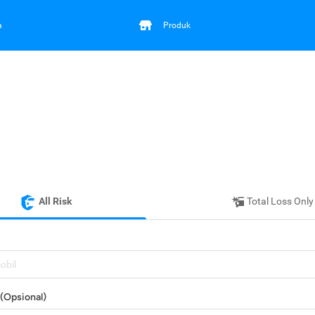
a
Produk
All Risk
Total Loss Only
mobil
(Opsional)