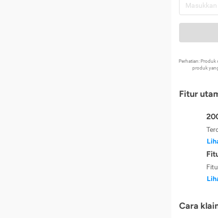
Perhatian: Produ
produk yang
Fitur uta
200
Ter
Lih
Fit
Fit
Lih
Cara klai