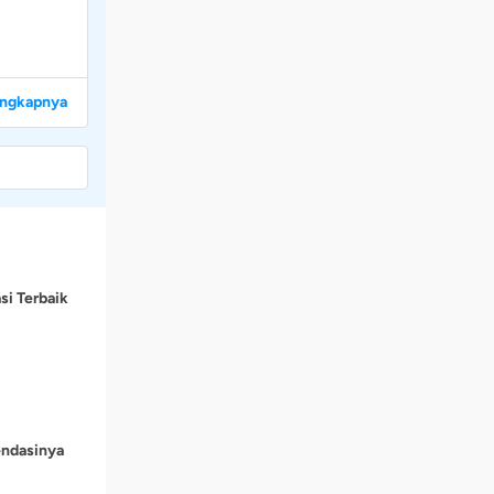
engkapnya
si Terbaik
endasinya