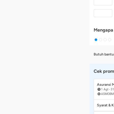
Mengapa 
Butuh bantu
Cek prom
Asuransi
1 Agt
-
31
ASMOBM
Syarat & 