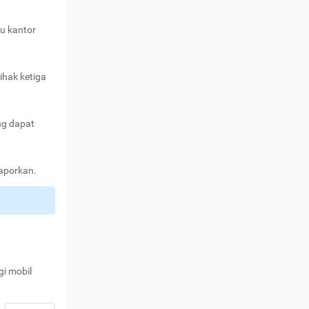
au kantor
ihak ketiga
ng dapat
laporkan.
gi mobil