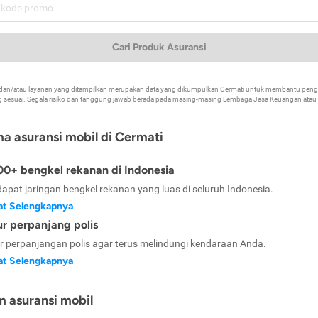
Cari Produk Asuransi
k dan/atau layanan yang ditampilkan merupakan data yang dikumpulkan Cermati untuk membantu p
 sesuai. Segala risiko dan tanggung jawab berada pada masing-masing Lembaga Jasa Keuangan atau mi
ma asuransi mobil di Cermati
0+ bengkel rekanan di Indonesia
dapat jaringan bengkel rekanan yang luas di seluruh Indonesia.
at Selengkapnya
ur perpanjang polis
ur perpanjangan polis agar terus melindungi kendaraan Anda.
at Selengkapnya
m asuransi mobil