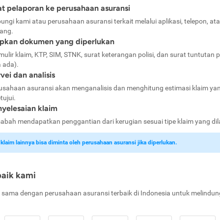
t pelaporan ke perusahaan asuransi
ungi kami atau perusahaan asuransi terkait melalui aplikasi, telepon, at
ang.
apkan dokumen yang diperlukan
mulir klaim, KTP, SIM, STNK, surat keterangan polisi, dan surat tuntutan p
a ada).
vei dan analisis
usahaan asuransi akan menganalisis dan menghitung estimasi klaim ya
tujui.
yelesaian klaim
abah mendapatkan penggantian dari kerugian sesuai tipe klaim yang di
laim lainnya bisa diminta oleh perusahaan asuransi jika diperlukan.
baik kami
 sama dengan perusahaan asuransi terbaik di Indonesia untuk melindun