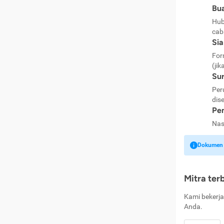
Bua
Hub
cab
Si
For
(jik
Sur
Per
dise
Pen
Nas
Dokumen k
Mitra ter
Kami bekerja
Anda.