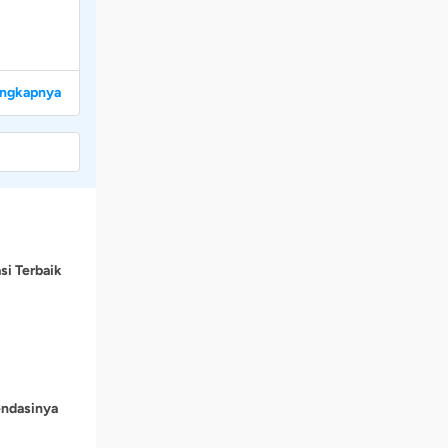
engkapnya
si Terbaik
endasinya