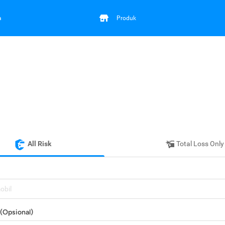
a
Produk
All Risk
Total Loss Only
mobil
(Opsional)