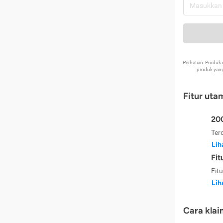
Perhatian: Produ
produk yang
Fitur uta
200
Ter
Lih
Fit
Fit
Lih
Cara klai