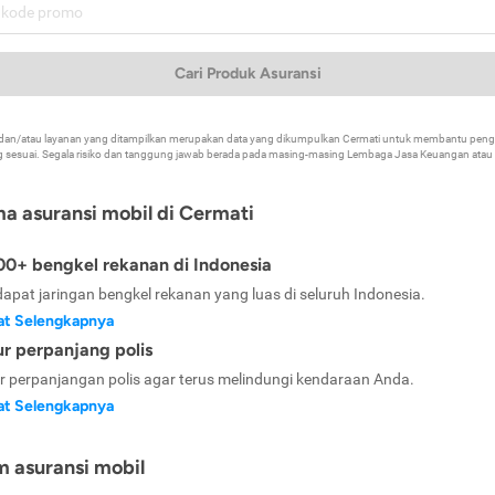
Cari Produk Asuransi
k dan/atau layanan yang ditampilkan merupakan data yang dikumpulkan Cermati untuk membantu p
 sesuai. Segala risiko dan tanggung jawab berada pada masing-masing Lembaga Jasa Keuangan atau mi
ma asuransi mobil di Cermati
0+ bengkel rekanan di Indonesia
dapat jaringan bengkel rekanan yang luas di seluruh Indonesia.
at Selengkapnya
ur perpanjang polis
ur perpanjangan polis agar terus melindungi kendaraan Anda.
at Selengkapnya
m asuransi mobil