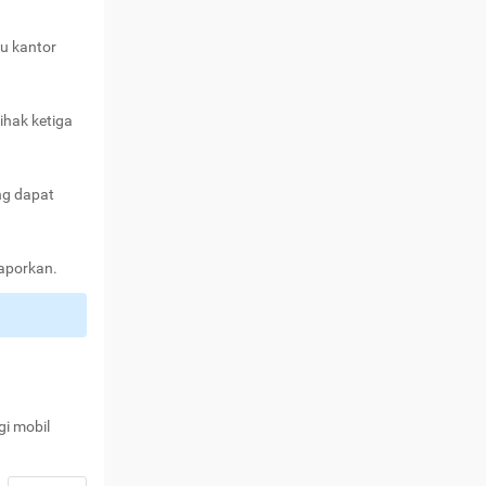
au kantor
ihak ketiga
ng dapat
laporkan.
gi mobil