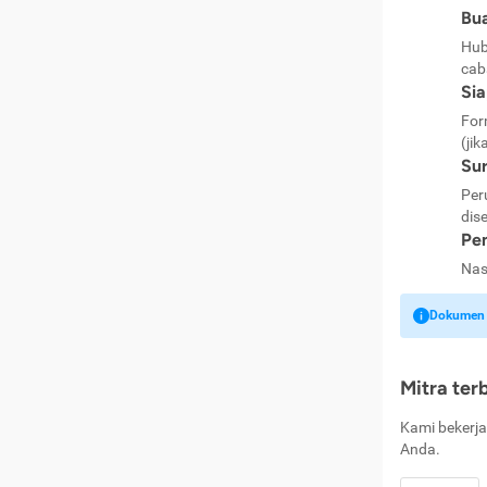
Bua
Hub
cab
Si
For
(jik
Sur
Per
dise
Pen
Nas
Dokumen k
Mitra ter
Kami bekerja
Anda.