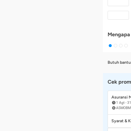
Mengapa 
Butuh bantu
Cek prom
Asuransi
1 Agt
-
31
ASMOBM
Syarat & 