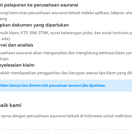
t pelaporan ke perusahaan asuransi
ungi kami atau perusahaan asuransi terkait melalui aplikasi, telepon, at
ang.
apkan dokumen yang diperlukan
mulir klaim, KTP, SIM, STNK, surat keterangan polisi, dan surat tuntutan p
a ada).
vei dan analisis
usahaan asuransi akan menganalisis dan menghitung estimasi klaim ya
tujui.
yelesaian klaim
abah mendapatkan penggantian dari kerugian sesuai tipe klaim yang di
laim lainnya bisa diminta oleh perusahaan asuransi jika diperlukan.
baik kami
 sama dengan perusahaan asuransi terbaik di Indonesia untuk melindun