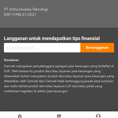
Jenis Kendaraan Non Bus dan Non Truk
0,125% x Rp. 50.000.000,00 = Rp. 62.500,00
Penumpang
0,10% x Rp. 50.000.000,00 = Rp. 50.000,00
PT Artha Investa Teknologi
Untuk Penumpang: 0,10% dari uang 
Tarif Premi atau Kontribusi Minimum = Rp. 300.000,00
KEP-7/PM.21/2021
diri untuk setiap tempat 
Kategori 1
0 s.d.
0,47%
0,56%
Rp125.000.000,-
7.
Tanggung
UP hingga Rp25 juta: 0
Langganan untuk mendapatkan tips finansial
Jawab
Kategori 2
>Rp125.000.000,-
0,63%
0,69%
UP > Rp25 juta s.d. Rp50 ju
Hukum
s.d.
Berlangganan
terhadap
Rp200.000.000,-
UP > Rp50 juta s.d. Rp100 ju
Penumpang
Disclaimer
:
UP > Rp100 juta: ditentukan
Cermati merupakan penyelenggara agregasi jasa keuangan yang terdaftar di
Kategori 3
>Rp200.000.000,-
0,41%
0,46%
Perusahaa
OJK. Oleh karena itu, produk dan/atau layanan jasa keuangan yang
s.d.
ditawarkan bukan merupakan produk dan/atau layanan jasa keuangan yang
Rp400.000.000,-
diterbitkan oleh Cermati dan Cermati tidak bertanggung jawab atas tuntutan
dan risiko terkait produk dan/atau layanan LJK dan/atau pihak yang
*UP = Uang Pertanggungan
melakukan kegiatan di sektor jasa keuangan.
Kategori 4
>Rp400.000.000,-
0,25%
0,30%
Tabel Tarif Perluasan Banjir Asuransi Mobil*
s.d.
Rp800.000.000,-
©
2026
Cermati. All Rights Reserved.
No
Wilayah
Tarif Premi atau Kontribusi