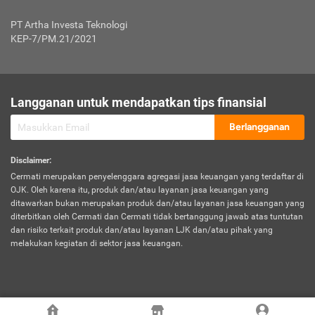
Jenis Kendaraan Non Bus dan Non Truk
0,125% x Rp. 50.000.000,00 = Rp. 62.500,00
Penumpang
0,10% x Rp. 50.000.000,00 = Rp. 50.000,00
PT Artha Investa Teknologi
Untuk Penumpang: 0,10% dari uang 
Tarif Premi atau Kontribusi Minimum = Rp. 300.000,00
KEP-7/PM.21/2021
diri untuk setiap tempat 
Kategori 1
0 s.d.
0,47%
0,56%
Rp125.000.000,-
7.
Tanggung
UP hingga Rp25 juta: 0
Langganan untuk mendapatkan tips finansial
Jawab
Kategori 2
>Rp125.000.000,-
0,63%
0,69%
UP > Rp25 juta s.d. Rp50 ju
Hukum
s.d.
Berlangganan
terhadap
Rp200.000.000,-
UP > Rp50 juta s.d. Rp100 ju
Penumpang
Disclaimer
:
UP > Rp100 juta: ditentukan
Cermati merupakan penyelenggara agregasi jasa keuangan yang terdaftar di
Kategori 3
>Rp200.000.000,-
0,41%
0,46%
Perusahaa
OJK. Oleh karena itu, produk dan/atau layanan jasa keuangan yang
s.d.
ditawarkan bukan merupakan produk dan/atau layanan jasa keuangan yang
Rp400.000.000,-
diterbitkan oleh Cermati dan Cermati tidak bertanggung jawab atas tuntutan
dan risiko terkait produk dan/atau layanan LJK dan/atau pihak yang
*UP = Uang Pertanggungan
melakukan kegiatan di sektor jasa keuangan.
Kategori 4
>Rp400.000.000,-
0,25%
0,30%
Tabel Tarif Perluasan Banjir Asuransi Mobil*
s.d.
Rp800.000.000,-
©
2026
Cermati. All Rights Reserved.
No
Wilayah
Tarif Premi atau Kontribusi