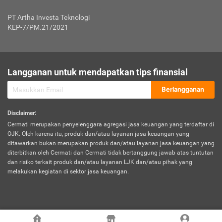
Jenis Kendaraan Non Bus dan Non Truk
0,125% x Rp. 50.000.000,00 = Rp. 62.500,00
Penumpang
0,10% x Rp. 50.000.000,00 = Rp. 50.000,00
PT Artha Investa Teknologi
Untuk Penumpang: 0,10% dari uang 
Tarif Premi atau Kontribusi Minimum = Rp. 300.000,00
KEP-7/PM.21/2021
diri untuk setiap tempat 
Kategori 1
0 s.d.
0,47%
0,56%
Rp125.000.000,-
7.
Tanggung
UP hingga Rp25 juta: 0
Langganan untuk mendapatkan tips finansial
Jawab
Kategori 2
>Rp125.000.000,-
0,63%
0,69%
UP > Rp25 juta s.d. Rp50 ju
Hukum
s.d.
Berlangganan
terhadap
Rp200.000.000,-
UP > Rp50 juta s.d. Rp100 ju
Penumpang
Disclaimer
:
UP > Rp100 juta: ditentukan
Cermati merupakan penyelenggara agregasi jasa keuangan yang terdaftar di
Kategori 3
>Rp200.000.000,-
0,41%
0,46%
Perusahaa
OJK. Oleh karena itu, produk dan/atau layanan jasa keuangan yang
s.d.
ditawarkan bukan merupakan produk dan/atau layanan jasa keuangan yang
Rp400.000.000,-
diterbitkan oleh Cermati dan Cermati tidak bertanggung jawab atas tuntutan
dan risiko terkait produk dan/atau layanan LJK dan/atau pihak yang
*UP = Uang Pertanggungan
melakukan kegiatan di sektor jasa keuangan.
Kategori 4
>Rp400.000.000,-
0,25%
0,30%
Tabel Tarif Perluasan Banjir Asuransi Mobil*
s.d.
Rp800.000.000,-
©
2026
Cermati. All Rights Reserved.
No
Wilayah
Tarif Premi atau Kontribusi