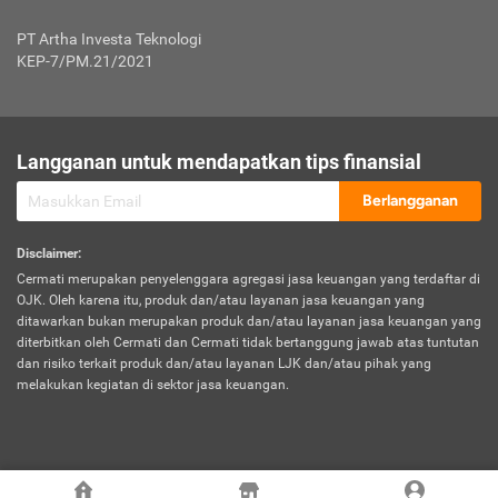
Jenis Kendaraan Non Bus dan Non Truk
0,125% x Rp. 50.000.000,00 = Rp. 62.500,00
Penumpang
0,10% x Rp. 50.000.000,00 = Rp. 50.000,00
PT Artha Investa Teknologi
Untuk Penumpang: 0,10% dari uang 
Tarif Premi atau Kontribusi Minimum = Rp. 300.000,00
KEP-7/PM.21/2021
diri untuk setiap tempat 
Kategori 1
0 s.d.
0,47%
0,56%
Rp125.000.000,-
7.
Tanggung
UP hingga Rp25 juta: 0
Langganan untuk mendapatkan tips finansial
Jawab
Kategori 2
>Rp125.000.000,-
0,63%
0,69%
UP > Rp25 juta s.d. Rp50 ju
Hukum
s.d.
Berlangganan
terhadap
Rp200.000.000,-
UP > Rp50 juta s.d. Rp100 ju
Penumpang
Disclaimer
:
UP > Rp100 juta: ditentukan
Cermati merupakan penyelenggara agregasi jasa keuangan yang terdaftar di
Kategori 3
>Rp200.000.000,-
0,41%
0,46%
Perusahaa
OJK. Oleh karena itu, produk dan/atau layanan jasa keuangan yang
s.d.
ditawarkan bukan merupakan produk dan/atau layanan jasa keuangan yang
Rp400.000.000,-
diterbitkan oleh Cermati dan Cermati tidak bertanggung jawab atas tuntutan
dan risiko terkait produk dan/atau layanan LJK dan/atau pihak yang
*UP = Uang Pertanggungan
melakukan kegiatan di sektor jasa keuangan.
Kategori 4
>Rp400.000.000,-
0,25%
0,30%
Tabel Tarif Perluasan Banjir Asuransi Mobil*
s.d.
Rp800.000.000,-
©
2026
Cermati. All Rights Reserved.
No
Wilayah
Tarif Premi atau Kontribusi