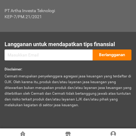
Jenis Kendaraan Non Bus dan Non Truk
0,125% x Rp. 50.000.000,00 = Rp. 62.500,00
Penumpang
0,10% x Rp. 50.000.000,00 = Rp. 50.000,00
PT Artha Investa Teknologi
Untuk Penumpang: 0,10% dari uang 
Tarif Premi atau Kontribusi Minimum = Rp. 300.000,00
KEP-7/PM.21/2021
diri untuk setiap tempat 
Kategori 1
0 s.d.
0,47%
0,56%
Rp125.000.000,-
7.
Tanggung
UP hingga Rp25 juta: 0
Langganan untuk mendapatkan tips finansial
Jawab
Kategori 2
>Rp125.000.000,-
0,63%
0,69%
UP > Rp25 juta s.d. Rp50 ju
Hukum
s.d.
Berlangganan
terhadap
Rp200.000.000,-
UP > Rp50 juta s.d. Rp100 ju
Penumpang
Disclaimer
:
UP > Rp100 juta: ditentukan
Cermati merupakan penyelenggara agregasi jasa keuangan yang terdaftar di
Kategori 3
>Rp200.000.000,-
0,41%
0,46%
Perusahaa
OJK. Oleh karena itu, produk dan/atau layanan jasa keuangan yang
s.d.
ditawarkan bukan merupakan produk dan/atau layanan jasa keuangan yang
Rp400.000.000,-
diterbitkan oleh Cermati dan Cermati tidak bertanggung jawab atas tuntutan
dan risiko terkait produk dan/atau layanan LJK dan/atau pihak yang
*UP = Uang Pertanggungan
melakukan kegiatan di sektor jasa keuangan.
Kategori 4
>Rp400.000.000,-
0,25%
0,30%
Tabel Tarif Perluasan Banjir Asuransi Mobil*
s.d.
Rp800.000.000,-
©
2026
Cermati. All Rights Reserved.
No
Wilayah
Tarif Premi atau Kontribusi