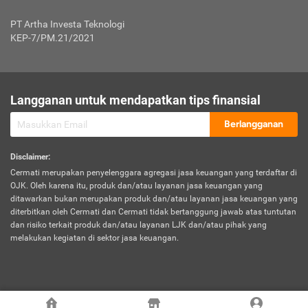
Jenis Kendaraan Non Bus dan Non Truk
0,125% x Rp. 50.000.000,00 = Rp. 62.500,00
Penumpang
0,10% x Rp. 50.000.000,00 = Rp. 50.000,00
PT Artha Investa Teknologi
Untuk Penumpang: 0,10% dari uang 
Tarif Premi atau Kontribusi Minimum = Rp. 300.000,00
KEP-7/PM.21/2021
diri untuk setiap tempat 
Kategori 1
0 s.d.
0,47%
0,56%
Rp125.000.000,-
7.
Tanggung
UP hingga Rp25 juta: 0
Langganan untuk mendapatkan tips finansial
Jawab
Kategori 2
>Rp125.000.000,-
0,63%
0,69%
UP > Rp25 juta s.d. Rp50 ju
Hukum
s.d.
Berlangganan
terhadap
Rp200.000.000,-
UP > Rp50 juta s.d. Rp100 ju
Penumpang
Disclaimer
:
UP > Rp100 juta: ditentukan
Cermati merupakan penyelenggara agregasi jasa keuangan yang terdaftar di
Kategori 3
>Rp200.000.000,-
0,41%
0,46%
Perusahaa
OJK. Oleh karena itu, produk dan/atau layanan jasa keuangan yang
s.d.
ditawarkan bukan merupakan produk dan/atau layanan jasa keuangan yang
Rp400.000.000,-
diterbitkan oleh Cermati dan Cermati tidak bertanggung jawab atas tuntutan
dan risiko terkait produk dan/atau layanan LJK dan/atau pihak yang
*UP = Uang Pertanggungan
melakukan kegiatan di sektor jasa keuangan.
Kategori 4
>Rp400.000.000,-
0,25%
0,30%
Tabel Tarif Perluasan Banjir Asuransi Mobil*
s.d.
Rp800.000.000,-
©
2026
Cermati. All Rights Reserved.
No
Wilayah
Tarif Premi atau Kontribusi