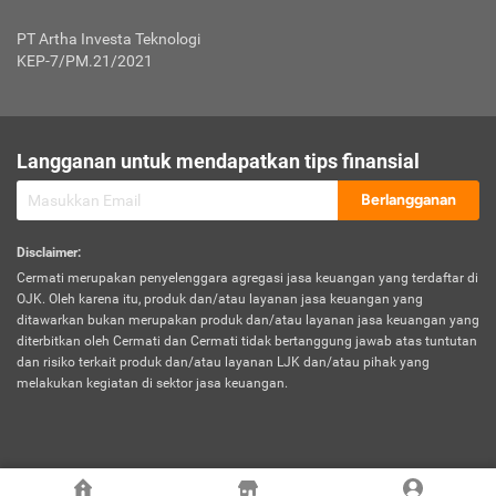
Jenis Kendaraan Non Bus dan Non Truk
0,125% x Rp. 50.000.000,00 = Rp. 62.500,00
Penumpang
0,10% x Rp. 50.000.000,00 = Rp. 50.000,00
PT Artha Investa Teknologi
Untuk Penumpang: 0,10% dari uang 
Tarif Premi atau Kontribusi Minimum = Rp. 300.000,00
KEP-7/PM.21/2021
diri untuk setiap tempat 
Kategori 1
0 s.d.
0,47%
0,56%
Rp125.000.000,-
7.
Tanggung
UP hingga Rp25 juta: 0
Langganan untuk mendapatkan tips finansial
Jawab
Kategori 2
>Rp125.000.000,-
0,63%
0,69%
UP > Rp25 juta s.d. Rp50 ju
Hukum
s.d.
Berlangganan
terhadap
Rp200.000.000,-
UP > Rp50 juta s.d. Rp100 ju
Penumpang
Disclaimer
:
UP > Rp100 juta: ditentukan
Cermati merupakan penyelenggara agregasi jasa keuangan yang terdaftar di
Kategori 3
>Rp200.000.000,-
0,41%
0,46%
Perusahaa
OJK. Oleh karena itu, produk dan/atau layanan jasa keuangan yang
s.d.
ditawarkan bukan merupakan produk dan/atau layanan jasa keuangan yang
Rp400.000.000,-
diterbitkan oleh Cermati dan Cermati tidak bertanggung jawab atas tuntutan
dan risiko terkait produk dan/atau layanan LJK dan/atau pihak yang
*UP = Uang Pertanggungan
melakukan kegiatan di sektor jasa keuangan.
Kategori 4
>Rp400.000.000,-
0,25%
0,30%
Tabel Tarif Perluasan Banjir Asuransi Mobil*
s.d.
Rp800.000.000,-
©
2026
Cermati. All Rights Reserved.
No
Wilayah
Tarif Premi atau Kontribusi