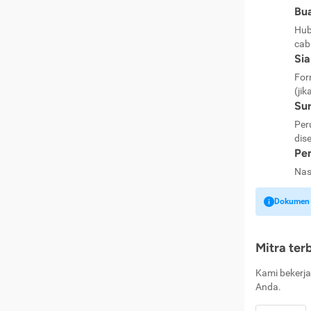
Bua
Hub
cab
Si
For
(jik
Sur
Per
dise
Pen
Nas
Dokumen k
Mitra ter
Kami bekerja
Anda.