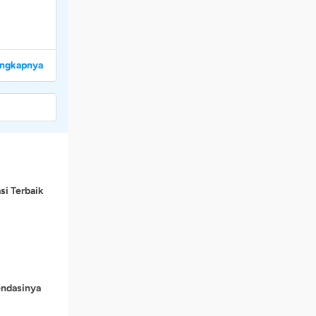
engkapnya
si Terbaik
endasinya