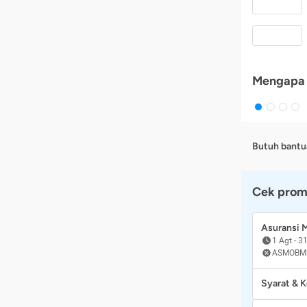
Mengapa 
Butuh bantu
Cek prom
Asuransi
1 Agt
-
31
ASMOBM
Syarat & 