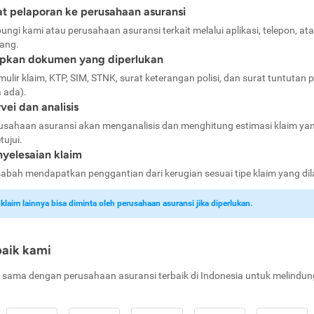
t pelaporan ke perusahaan asuransi
ungi kami atau perusahaan asuransi terkait melalui aplikasi, telepon, at
ang.
apkan dokumen yang diperlukan
mulir klaim, KTP, SIM, STNK, surat keterangan polisi, dan surat tuntutan p
a ada).
vei dan analisis
usahaan asuransi akan menganalisis dan menghitung estimasi klaim ya
tujui.
yelesaian klaim
abah mendapatkan penggantian dari kerugian sesuai tipe klaim yang di
laim lainnya bisa diminta oleh perusahaan asuransi jika diperlukan.
baik kami
 sama dengan perusahaan asuransi terbaik di Indonesia untuk melindun