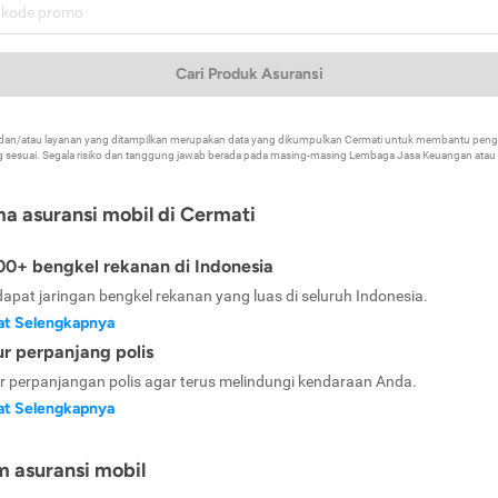
Cari Produk Asuransi
k dan/atau layanan yang ditampilkan merupakan data yang dikumpulkan Cermati untuk membantu p
 sesuai. Segala risiko dan tanggung jawab berada pada masing-masing Lembaga Jasa Keuangan atau mi
ma asuransi mobil di Cermati
0+ bengkel rekanan di Indonesia
dapat jaringan bengkel rekanan yang luas di seluruh Indonesia.
at Selengkapnya
ur perpanjang polis
ur perpanjangan polis agar terus melindungi kendaraan Anda.
at Selengkapnya
m asuransi mobil