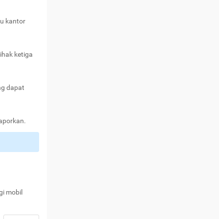
au kantor
ihak ketiga
ng dapat
laporkan.
gi mobil