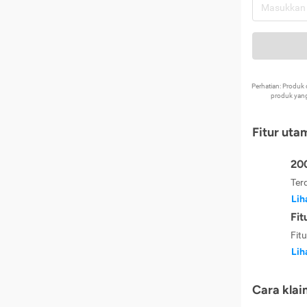
Perhatian: Produ
produk yang
Fitur uta
200
Ter
Lih
Fit
Fit
Lih
Cara klai