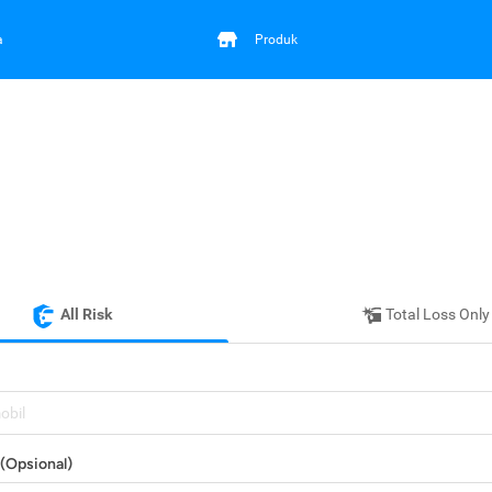
a
Produk
All Risk
Total Loss Only
mobil
(Opsional)