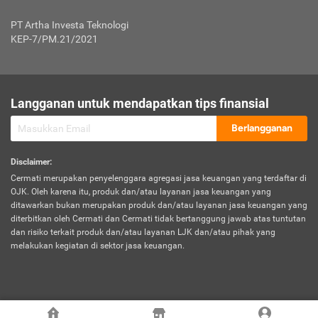
Jenis Kendaraan Non Bus dan Non Truk
0,125% x Rp. 50.000.000,00 = Rp. 62.500,00
Penumpang
0,10% x Rp. 50.000.000,00 = Rp. 50.000,00
PT Artha Investa Teknologi
Untuk Penumpang: 0,10% dari uang 
Tarif Premi atau Kontribusi Minimum = Rp. 300.000,00
KEP-7/PM.21/2021
diri untuk setiap tempat 
Kategori 1
0 s.d.
0,47%
0,56%
Rp125.000.000,-
7.
Tanggung
UP hingga Rp25 juta: 0
Langganan untuk mendapatkan tips finansial
Jawab
Kategori 2
>Rp125.000.000,-
0,63%
0,69%
UP > Rp25 juta s.d. Rp50 ju
Hukum
s.d.
Berlangganan
terhadap
Rp200.000.000,-
UP > Rp50 juta s.d. Rp100 ju
Penumpang
Disclaimer
:
UP > Rp100 juta: ditentukan
Cermati merupakan penyelenggara agregasi jasa keuangan yang terdaftar di
Kategori 3
>Rp200.000.000,-
0,41%
0,46%
Perusahaa
OJK. Oleh karena itu, produk dan/atau layanan jasa keuangan yang
s.d.
ditawarkan bukan merupakan produk dan/atau layanan jasa keuangan yang
Rp400.000.000,-
diterbitkan oleh Cermati dan Cermati tidak bertanggung jawab atas tuntutan
dan risiko terkait produk dan/atau layanan LJK dan/atau pihak yang
*UP = Uang Pertanggungan
melakukan kegiatan di sektor jasa keuangan.
Kategori 4
>Rp400.000.000,-
0,25%
0,30%
Tabel Tarif Perluasan Banjir Asuransi Mobil*
s.d.
Rp800.000.000,-
©
2026
Cermati. All Rights Reserved.
No
Wilayah
Tarif Premi atau Kontribusi