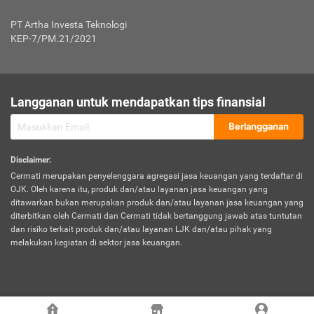
Jenis Kendaraan Non Bus dan Non Truk
0,125% x Rp. 50.000.000,00 = Rp. 62.500,00
Penumpang
0,10% x Rp. 50.000.000,00 = Rp. 50.000,00
PT Artha Investa Teknologi
Untuk Penumpang: 0,10% dari uang 
Tarif Premi atau Kontribusi Minimum = Rp. 300.000,00
KEP-7/PM.21/2021
diri untuk setiap tempat 
Kategori 1
0 s.d.
0,47%
0,56%
Rp125.000.000,-
7.
Tanggung
UP hingga Rp25 juta: 0
Langganan untuk mendapatkan tips finansial
Jawab
Kategori 2
>Rp125.000.000,-
0,63%
0,69%
UP > Rp25 juta s.d. Rp50 ju
Hukum
s.d.
Berlangganan
terhadap
Rp200.000.000,-
UP > Rp50 juta s.d. Rp100 ju
Penumpang
Disclaimer
:
UP > Rp100 juta: ditentukan
Cermati merupakan penyelenggara agregasi jasa keuangan yang terdaftar di
Kategori 3
>Rp200.000.000,-
0,41%
0,46%
Perusahaa
OJK. Oleh karena itu, produk dan/atau layanan jasa keuangan yang
s.d.
ditawarkan bukan merupakan produk dan/atau layanan jasa keuangan yang
Rp400.000.000,-
diterbitkan oleh Cermati dan Cermati tidak bertanggung jawab atas tuntutan
dan risiko terkait produk dan/atau layanan LJK dan/atau pihak yang
*UP = Uang Pertanggungan
melakukan kegiatan di sektor jasa keuangan.
Kategori 4
>Rp400.000.000,-
0,25%
0,30%
Tabel Tarif Perluasan Banjir Asuransi Mobil*
s.d.
Rp800.000.000,-
©
2026
Cermati. All Rights Reserved.
No
Wilayah
Tarif Premi atau Kontribusi