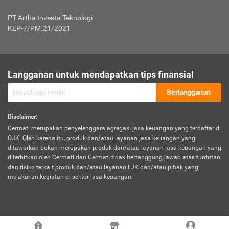
Jenis Kendaraan Non Bus dan Non Truk
0,125% x Rp. 50.000.000,00 = Rp. 62.500,00
Penumpang
0,10% x Rp. 50.000.000,00 = Rp. 50.000,00
PT Artha Investa Teknologi
Untuk Penumpang: 0,10% dari uang 
Tarif Premi atau Kontribusi Minimum = Rp. 300.000,00
KEP-7/PM.21/2021
diri untuk setiap tempat 
Kategori 1
0 s.d.
0,47%
0,56%
Rp125.000.000,-
7.
Tanggung
UP hingga Rp25 juta: 0
Langganan untuk mendapatkan tips finansial
Jawab
Kategori 2
>Rp125.000.000,-
0,63%
0,69%
UP > Rp25 juta s.d. Rp50 ju
Hukum
s.d.
Berlangganan
terhadap
Rp200.000.000,-
UP > Rp50 juta s.d. Rp100 ju
Penumpang
Disclaimer
:
UP > Rp100 juta: ditentukan
Cermati merupakan penyelenggara agregasi jasa keuangan yang terdaftar di
Kategori 3
>Rp200.000.000,-
0,41%
0,46%
Perusahaa
OJK. Oleh karena itu, produk dan/atau layanan jasa keuangan yang
s.d.
ditawarkan bukan merupakan produk dan/atau layanan jasa keuangan yang
Rp400.000.000,-
diterbitkan oleh Cermati dan Cermati tidak bertanggung jawab atas tuntutan
dan risiko terkait produk dan/atau layanan LJK dan/atau pihak yang
*UP = Uang Pertanggungan
melakukan kegiatan di sektor jasa keuangan.
Kategori 4
>Rp400.000.000,-
0,25%
0,30%
Tabel Tarif Perluasan Banjir Asuransi Mobil*
s.d.
Rp800.000.000,-
©
2026
Cermati. All Rights Reserved.
No
Wilayah
Tarif Premi atau Kontribusi