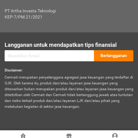
Jenis Kendaraan Non Bus dan Non Truk
0,125% x Rp. 50.000.000,00 = Rp. 62.500,00
Penumpang
0,10% x Rp. 50.000.000,00 = Rp. 50.000,00
PT Artha Investa Teknologi
Untuk Penumpang: 0,10% dari uang 
Tarif Premi atau Kontribusi Minimum = Rp. 300.000,00
KEP-7/PM.21/2021
diri untuk setiap tempat 
Kategori 1
0 s.d.
0,47%
0,56%
Rp125.000.000,-
7.
Tanggung
UP hingga Rp25 juta: 0
Langganan untuk mendapatkan tips finansial
Jawab
Kategori 2
>Rp125.000.000,-
0,63%
0,69%
UP > Rp25 juta s.d. Rp50 ju
Hukum
s.d.
Berlangganan
terhadap
Rp200.000.000,-
UP > Rp50 juta s.d. Rp100 ju
Penumpang
Disclaimer
:
UP > Rp100 juta: ditentukan
Cermati merupakan penyelenggara agregasi jasa keuangan yang terdaftar di
Kategori 3
>Rp200.000.000,-
0,41%
0,46%
Perusahaa
OJK. Oleh karena itu, produk dan/atau layanan jasa keuangan yang
s.d.
ditawarkan bukan merupakan produk dan/atau layanan jasa keuangan yang
Rp400.000.000,-
diterbitkan oleh Cermati dan Cermati tidak bertanggung jawab atas tuntutan
dan risiko terkait produk dan/atau layanan LJK dan/atau pihak yang
*UP = Uang Pertanggungan
melakukan kegiatan di sektor jasa keuangan.
Kategori 4
>Rp400.000.000,-
0,25%
0,30%
Tabel Tarif Perluasan Banjir Asuransi Mobil*
s.d.
Rp800.000.000,-
©
2026
Cermati. All Rights Reserved.
No
Wilayah
Tarif Premi atau Kontribusi