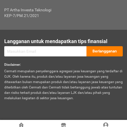
Jenis Kendaraan Non Bus dan Non Truk
0,125% x Rp. 50.000.000,00 = Rp. 62.500,00
Penumpang
0,10% x Rp. 50.000.000,00 = Rp. 50.000,00
PT Artha Investa Teknologi
Untuk Penumpang: 0,10% dari uang 
Tarif Premi atau Kontribusi Minimum = Rp. 300.000,00
KEP-7/PM.21/2021
diri untuk setiap tempat 
Kategori 1
0 s.d.
0,47%
0,56%
Rp125.000.000,-
7.
Tanggung
UP hingga Rp25 juta: 0
Langganan untuk mendapatkan tips finansial
Jawab
Kategori 2
>Rp125.000.000,-
0,63%
0,69%
UP > Rp25 juta s.d. Rp50 ju
Hukum
s.d.
Berlangganan
terhadap
Rp200.000.000,-
UP > Rp50 juta s.d. Rp100 ju
Penumpang
Disclaimer
:
UP > Rp100 juta: ditentukan
Cermati merupakan penyelenggara agregasi jasa keuangan yang terdaftar di
Kategori 3
>Rp200.000.000,-
0,41%
0,46%
Perusahaa
OJK. Oleh karena itu, produk dan/atau layanan jasa keuangan yang
s.d.
ditawarkan bukan merupakan produk dan/atau layanan jasa keuangan yang
Rp400.000.000,-
diterbitkan oleh Cermati dan Cermati tidak bertanggung jawab atas tuntutan
dan risiko terkait produk dan/atau layanan LJK dan/atau pihak yang
*UP = Uang Pertanggungan
melakukan kegiatan di sektor jasa keuangan.
Kategori 4
>Rp400.000.000,-
0,25%
0,30%
Tabel Tarif Perluasan Banjir Asuransi Mobil*
s.d.
Rp800.000.000,-
©
2026
Cermati. All Rights Reserved.
No
Wilayah
Tarif Premi atau Kontribusi