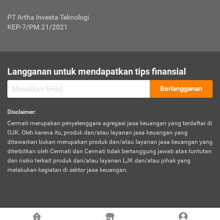
Jenis Kendaraan Non Bus dan Non Truk
0,125% x Rp. 50.000.000,00 = Rp. 62.500,00
Penumpang
0,10% x Rp. 50.000.000,00 = Rp. 50.000,00
PT Artha Investa Teknologi
Untuk Penumpang: 0,10% dari uang 
Tarif Premi atau Kontribusi Minimum = Rp. 300.000,00
KEP-7/PM.21/2021
diri untuk setiap tempat 
Kategori 1
0 s.d.
0,47%
0,56%
Rp125.000.000,-
7.
Tanggung
UP hingga Rp25 juta: 0
Langganan untuk mendapatkan tips finansial
Jawab
Kategori 2
>Rp125.000.000,-
0,63%
0,69%
UP > Rp25 juta s.d. Rp50 ju
Hukum
s.d.
Berlangganan
terhadap
Rp200.000.000,-
UP > Rp50 juta s.d. Rp100 ju
Penumpang
Disclaimer
:
UP > Rp100 juta: ditentukan
Cermati merupakan penyelenggara agregasi jasa keuangan yang terdaftar di
Kategori 3
>Rp200.000.000,-
0,41%
0,46%
Perusahaa
OJK. Oleh karena itu, produk dan/atau layanan jasa keuangan yang
s.d.
ditawarkan bukan merupakan produk dan/atau layanan jasa keuangan yang
Rp400.000.000,-
diterbitkan oleh Cermati dan Cermati tidak bertanggung jawab atas tuntutan
dan risiko terkait produk dan/atau layanan LJK dan/atau pihak yang
*UP = Uang Pertanggungan
melakukan kegiatan di sektor jasa keuangan.
Kategori 4
>Rp400.000.000,-
0,25%
0,30%
Tabel Tarif Perluasan Banjir Asuransi Mobil*
s.d.
Rp800.000.000,-
©
2026
Cermati. All Rights Reserved.
No
Wilayah
Tarif Premi atau Kontribusi