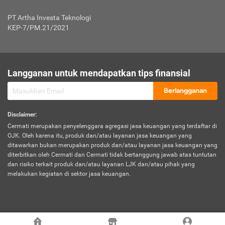
Jenis Kendaraan Non Bus dan Non Truk
0,125% x Rp. 50.000.000,00 = Rp. 62.500,00
Penumpang
0,10% x Rp. 50.000.000,00 = Rp. 50.000,00
PT Artha Investa Teknologi
Untuk Penumpang: 0,10% dari uang 
Tarif Premi atau Kontribusi Minimum = Rp. 300.000,00
KEP-7/PM.21/2021
diri untuk setiap tempat 
Kategori 1
0 s.d.
0,47%
0,56%
Rp125.000.000,-
7.
Tanggung
UP hingga Rp25 juta: 0
Langganan untuk mendapatkan tips finansial
Jawab
Kategori 2
>Rp125.000.000,-
0,63%
0,69%
UP > Rp25 juta s.d. Rp50 ju
Hukum
s.d.
Berlangganan
terhadap
Rp200.000.000,-
UP > Rp50 juta s.d. Rp100 ju
Penumpang
Disclaimer
:
UP > Rp100 juta: ditentukan
Cermati merupakan penyelenggara agregasi jasa keuangan yang terdaftar di
Kategori 3
>Rp200.000.000,-
0,41%
0,46%
Perusahaa
OJK. Oleh karena itu, produk dan/atau layanan jasa keuangan yang
s.d.
ditawarkan bukan merupakan produk dan/atau layanan jasa keuangan yang
Rp400.000.000,-
diterbitkan oleh Cermati dan Cermati tidak bertanggung jawab atas tuntutan
dan risiko terkait produk dan/atau layanan LJK dan/atau pihak yang
*UP = Uang Pertanggungan
melakukan kegiatan di sektor jasa keuangan.
Kategori 4
>Rp400.000.000,-
0,25%
0,30%
Tabel Tarif Perluasan Banjir Asuransi Mobil*
s.d.
Rp800.000.000,-
©
2026
Cermati. All Rights Reserved.
No
Wilayah
Tarif Premi atau Kontribusi