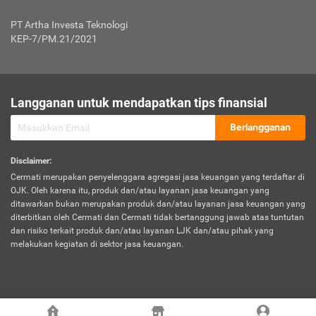
Jenis Kendaraan Non Bus dan Non Truk
0,125% x Rp. 50.000.000,00 = Rp. 62.500,00
Penumpang
0,10% x Rp. 50.000.000,00 = Rp. 50.000,00
PT Artha Investa Teknologi
Untuk Penumpang: 0,10% dari uang 
Tarif Premi atau Kontribusi Minimum = Rp. 300.000,00
KEP-7/PM.21/2021
diri untuk setiap tempat 
Kategori 1
0 s.d.
0,47%
0,56%
Rp125.000.000,-
7.
Tanggung
UP hingga Rp25 juta: 0
Langganan untuk mendapatkan tips finansial
Jawab
Kategori 2
>Rp125.000.000,-
0,63%
0,69%
UP > Rp25 juta s.d. Rp50 ju
Hukum
s.d.
Berlangganan
terhadap
Rp200.000.000,-
UP > Rp50 juta s.d. Rp100 ju
Penumpang
Disclaimer
:
UP > Rp100 juta: ditentukan
Cermati merupakan penyelenggara agregasi jasa keuangan yang terdaftar di
Kategori 3
>Rp200.000.000,-
0,41%
0,46%
Perusahaa
OJK. Oleh karena itu, produk dan/atau layanan jasa keuangan yang
s.d.
ditawarkan bukan merupakan produk dan/atau layanan jasa keuangan yang
Rp400.000.000,-
diterbitkan oleh Cermati dan Cermati tidak bertanggung jawab atas tuntutan
dan risiko terkait produk dan/atau layanan LJK dan/atau pihak yang
*UP = Uang Pertanggungan
melakukan kegiatan di sektor jasa keuangan.
Kategori 4
>Rp400.000.000,-
0,25%
0,30%
Tabel Tarif Perluasan Banjir Asuransi Mobil*
s.d.
Rp800.000.000,-
©
2026
Cermati. All Rights Reserved.
No
Wilayah
Tarif Premi atau Kontribusi