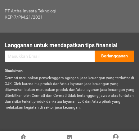
Jenis Kendaraan Non Bus dan Non Truk
0,125% x Rp. 50.000.000,00 = Rp. 62.500,00
Penumpang
0,10% x Rp. 50.000.000,00 = Rp. 50.000,00
PT Artha Investa Teknologi
Untuk Penumpang: 0,10% dari uang 
Tarif Premi atau Kontribusi Minimum = Rp. 300.000,00
KEP-7/PM.21/2021
diri untuk setiap tempat 
Kategori 1
0 s.d.
0,47%
0,56%
Rp125.000.000,-
7.
Tanggung
UP hingga Rp25 juta: 0
Langganan untuk mendapatkan tips finansial
Jawab
Kategori 2
>Rp125.000.000,-
0,63%
0,69%
UP > Rp25 juta s.d. Rp50 ju
Hukum
s.d.
Berlangganan
terhadap
Rp200.000.000,-
UP > Rp50 juta s.d. Rp100 ju
Penumpang
Disclaimer
:
UP > Rp100 juta: ditentukan
Cermati merupakan penyelenggara agregasi jasa keuangan yang terdaftar di
Kategori 3
>Rp200.000.000,-
0,41%
0,46%
Perusahaa
OJK. Oleh karena itu, produk dan/atau layanan jasa keuangan yang
s.d.
ditawarkan bukan merupakan produk dan/atau layanan jasa keuangan yang
Rp400.000.000,-
diterbitkan oleh Cermati dan Cermati tidak bertanggung jawab atas tuntutan
dan risiko terkait produk dan/atau layanan LJK dan/atau pihak yang
*UP = Uang Pertanggungan
melakukan kegiatan di sektor jasa keuangan.
Kategori 4
>Rp400.000.000,-
0,25%
0,30%
Tabel Tarif Perluasan Banjir Asuransi Mobil*
s.d.
Rp800.000.000,-
©
2026
Cermati. All Rights Reserved.
No
Wilayah
Tarif Premi atau Kontribusi