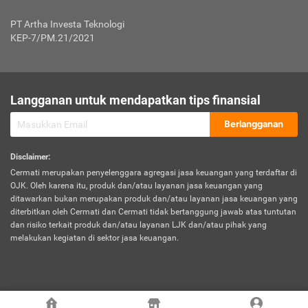
Jenis Kendaraan Non Bus dan Non Truk
0,125% x Rp. 50.000.000,00 = Rp. 62.500,00
Penumpang
0,10% x Rp. 50.000.000,00 = Rp. 50.000,00
PT Artha Investa Teknologi
Untuk Penumpang: 0,10% dari uang 
Tarif Premi atau Kontribusi Minimum = Rp. 300.000,00
KEP-7/PM.21/2021
diri untuk setiap tempat 
Kategori 1
0 s.d.
0,47%
0,56%
Rp125.000.000,-
7.
Tanggung
UP hingga Rp25 juta: 0
Langganan untuk mendapatkan tips finansial
Jawab
Kategori 2
>Rp125.000.000,-
0,63%
0,69%
UP > Rp25 juta s.d. Rp50 ju
Hukum
s.d.
Berlangganan
terhadap
Rp200.000.000,-
UP > Rp50 juta s.d. Rp100 ju
Penumpang
Disclaimer
:
UP > Rp100 juta: ditentukan
Cermati merupakan penyelenggara agregasi jasa keuangan yang terdaftar di
Kategori 3
>Rp200.000.000,-
0,41%
0,46%
Perusahaa
OJK. Oleh karena itu, produk dan/atau layanan jasa keuangan yang
s.d.
ditawarkan bukan merupakan produk dan/atau layanan jasa keuangan yang
Rp400.000.000,-
diterbitkan oleh Cermati dan Cermati tidak bertanggung jawab atas tuntutan
dan risiko terkait produk dan/atau layanan LJK dan/atau pihak yang
*UP = Uang Pertanggungan
melakukan kegiatan di sektor jasa keuangan.
Kategori 4
>Rp400.000.000,-
0,25%
0,30%
Tabel Tarif Perluasan Banjir Asuransi Mobil*
s.d.
Rp800.000.000,-
©
2026
Cermati. All Rights Reserved.
No
Wilayah
Tarif Premi atau Kontribusi