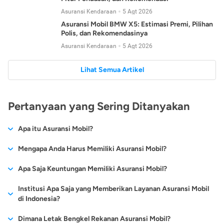
Asuransi Kendaraan
5 Agt 2026
Asuransi Mobil BMW X5: Estimasi Premi, Pilihan
Polis, dan Rekomendasinya
Asuransi Kendaraan
5 Agt 2026
Lihat Semua Artikel
Pertanyaan yang Sering Ditanyakan
Apa itu Asuransi Mobil?
Asuransi mobil adalah layanan perlindungan yang diberikan
Mengapa Anda Harus Memiliki Asuransi Mobil?
oleh pihak asuransi terhadap mobil yang Anda miliki. Asuransi
WHO mencatat, kecelakaan lalu lintas menjadi pembunuh
Apa Saja Keuntungan Memiliki Asuransi Mobil?
mobil memberikan perlindungan pada mobil pribadi atau untuk
terbesar ketiga di Indonesia, setelah jantung koroner dan TBC.
penggunaan bisnis dari beragam risiko seperti kecelakaan,
Jika Anda sudah mengajukan
kredit mobil baru
atau
kredit
Institusi Apa Saja yang Memberikan Layanan Asuransi Mobil
Menurut data kepolisian Republik Indonesia, terjadi sebanyak
bencana alam, kebakaran, kerusakan, hingga kerusuhan.
mobil bekas
, berikut adalah beberapa keuntungan mengapa
di Indonesia?
109.038 kecelakaan di tahun 2012. Kelalaian manusia
Anda penting untuk memiliki asuransi mobil terbaik:
merupakan faktor utama terjadinya kecelakaan. Dapat
Seperti layaknya
produk-produk pinjaman
yang tersedia,
Dimana Letak Bengkel Rekanan Asuransi Mobil?
dipahami juga, faktor ini tidak hanya berasal dari kita tapi juga